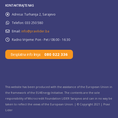
KONTAKTIRAJTE NAS
Adresa:
Turhanija 2, Sarajevo
Telefon:
033 250 580
Email:
info@pravilider.ba
Radno Vrijeme:
Pon - Pet / 08:00 - 16:30
080 022 336
Besplatna info linija:
This website has been produced with the assistance of the European Union in
the framework of the EU4Energy Initiative. The contents are the sole
responsibility of Microcredit Foundation LIDER Sarajevo and can in no way be
taken to reflect the views of the European Union. | © Copyright 2021 | Pravi
Lider