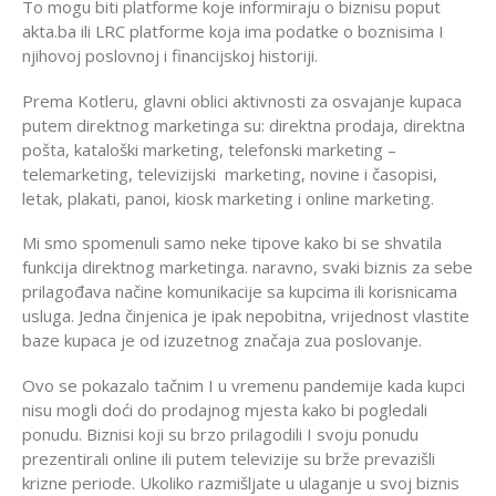
To mogu biti platforme koje informiraju o biznisu poput
akta.ba ili LRC platforme koja ima podatke o boznisima I
njihovoj poslovnoj i financijskoj historiji.
Prema Kotleru, glavni oblici aktivnosti za osvajanje kupaca
putem direktnog marketinga su: direktna prodaja, direktna
pošta, kataloški marketing, telefonski marketing –
telemarketing, televizijski marketing, novine i časopisi,
letak, plakati, panoi, kiosk marketing i online marketing.
Mi smo spomenuli samo neke tipove kako bi se shvatila
funkcija direktnog marketinga. naravno, svaki biznis za sebe
prilagođava načine komunikacije sa kupcima ili korisnicama
usluga. Jedna činjenica je ipak nepobitna, vrijednost vlastite
baze kupaca je od izuzetnog značaja zua poslovanje.
Ovo se pokazalo tačnim I u vremenu pandemije kada kupci
nisu mogli doći do prodajnog mjesta kako bi pogledali
ponudu. Biznisi koji su brzo prilagodili I svoju ponudu
prezentirali online ili putem televizije su brže prevazišli
krizne periode. Ukoliko razmišljate u ulaganje u svoj biznis