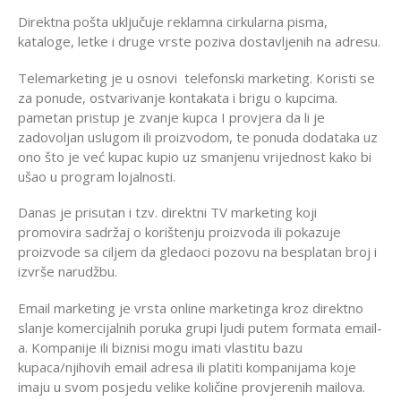
Direktna pošta uključuje reklamna cirkularna pisma,
kataloge, letke i druge vrste poziva dostavljenih na adresu.
Telemarketing je u osnovi telefonski marketing. Koristi se
za ponude, ostvarivanje kontakata i brigu o kupcima.
pametan pristup je zvanje kupca I provjera da li je
zadovoljan uslugom ili proizvodom, te ponuda dodataka uz
ono što je već kupac kupio uz smanjenu vrijednost kako bi
ušao u program lojalnosti.
Danas je prisutan i tzv. direktni TV marketing koji
promovira sadržaj o korištenju proizvoda ili pokazuje
proizvode sa ciljem da gledaoci pozovu na besplatan broj i
izvrše narudžbu.
Email marketing je vrsta online marketinga kroz direktno
slanje komercijalnih poruka grupi ljudi putem formata email-
a. Kompanije ili biznisi mogu imati vlastitu bazu
kupaca/njihovih email adresa ili platiti kompanijama koje
imaju u svom posjedu velike količine provjerenih mailova.