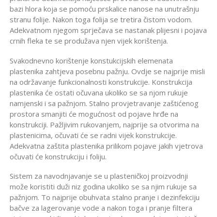
bazi hlora koja se pomoću prskalice nanose na unutrašnju
stranu folije. Nakon toga folija se tretira čistom vodom.
Adekvatnom njegom sprječava se nastanak plijesni i pojava
crnih fleka te se produžava njen vijek korištenja.
Svakodnevno korištenje konstukcijskih elemenata
plastenika zahtjeva posebnu pažnju. Ovdje se najprije misli
na održavanje funkcionalnosti konstrukcije. Konstrukcija
plastenika će ostati očuvana ukoliko se sa njom rukuje
namjenski i sa pažnjom. Stalno provjetravanje zaštićenog
prostora smanjiti će mogućnost od pojave hrđe na
konstrukciji. Pažljivim rukovanjem, najprije sa otvorima na
plastenicima, očuvati će se radni vijek konstrukcije.
Adekvatna zaštita plastenika prilikom pojave jakih vjetrova
očuvati će konstrukciju i foliju.
Sistem za navodnjavanje se u plasteničkoj proizvodnji
može koristiti duži niz godina ukoliko se sa njim rukuje sa
pažnjom. To najprije obuhvata stalno pranje i dezinfekciju
bačve za lagerovanje vode a nakon toga i pranje filtera