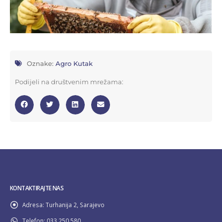
Oznake:
Agro Kutak
Podijeli na društvenim mrežama:
KONTAKTIRAJTE NAS
Adresa:
Turhanija 2, Sarajevo
Telefon:
033 250 580