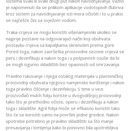
sistema svaki ili svaki drugi put nakon navodnjavanja. Važno
je napomenuti da se prilikom aplikacije vodotopivih đubriva
kroz sistem za navodnjavanje isti mora očistiti i to u praksi
se najčešće čini sa svježom vodom.
Traka-crijeva se mogu koristiti višenamjesnki ukoliko se
najprije postave na odgovarajući način koji obuhvata
postavku crijeva sa kapaljkama okrenutim prema gore.
Pored toga, nakon završetka proizvodne sezone crijeva se
peru i dezinfikuju a nakon toga i u potpunosti osuše da bi
se mogli sigurno skladištiti bez opasnosti od smrzavanja.
Pravilno rukovanje i njega ostalog materijala u plasteničkoj
proizvodnji obuhvata njegovo namjensko korištenje i nakon
toga pravilno čišćenje i dezinfekciju. S time u vezi
proizvođači mulch foliju koriste u dvogodišnjoj proizvodnji
tako što je prethodno očiste, operu i dezinfikuju a nakon
toga i skladište. Agril folija može se efikasno koristiti tako
što će se koristiti samo na površini jedne gredice. Nakon
upotrebe potrebno je pravilno skladištiti sa što manje
presavijanja i lomljenja kako bi ponovno bila upotrebljiva.