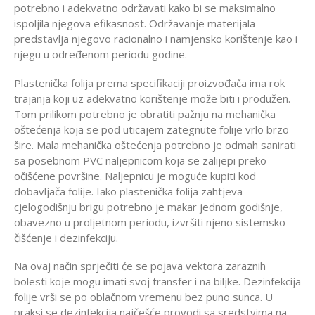
potrebno i adekvatno održavati kako bi se maksimalno
ispoljila njegova efikasnost. Održavanje materijala
predstavlja njegovo racionalno i namjensko korištenje kao i
njegu u određenom periodu godine.
Plastenička folija prema specifikaciji proizvođača ima rok
trajanja koji uz adekvatno korištenje može biti i produžen.
Tom prilikom potrebno je obratiti pažnju na mehanička
oštećenja koja se pod uticajem zategnute folije vrlo brzo
šire. Mala mehanička oštećenja potrebno je odmah sanirati
sa posebnom PVC naljepnicom koja se zalijepi preko
očišćene površine. Naljepnicu je moguće kupiti kod
dobavljača folije. Iako plastenička folija zahtjeva
cjelogodišnju brigu potrebno je makar jednom godišnje,
obavezno u proljetnom periodu, izvršiti njeno sistemsko
čišćenje i dezinfekciju.
Na ovaj način sprječiti će se pojava vektora zaraznih
bolesti koje mogu imati svoj transfer i na biljke. Dezinfekcija
folije vrši se po oblačnom vremenu bez puno sunca. U
praksi se dezinfekcija najčešće provodi sa sredstvima na