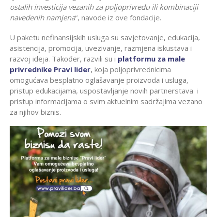
ostalih investicija vezanih za poljoprivredu ili kombinaciji
navedenih namjena
“, navode iz ove fondacije.
U paketu nefinansijskih usluga su savjetovanje, edukacija,
asistencija, promocija, uvezivanje, razmjena iskustava i
razvoj ideja. Također, razvili su i
platformu za male
privrednike
Pravi lider
, koja poljoprivrednicima
omogućava besplatno oglašavanje proizvoda i usluga,
pristup edukacijama, uspostavljanje novih partnerstava i
pristup informacijama o svim aktuelnim sadržajima vezano
za njihov biznis.