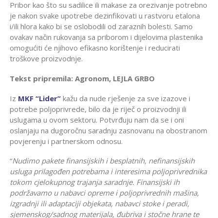
Pribor kao što su sadilice ili makase za orezivanje potrebno
je nakon svake upotrebe dezinfikovati u rastvoru etalona
i/ili hlora kako bi se oslobodili od zaraznih bolesti. Samo
ovakav način rukovanja sa priborom i dijelovima plastenika
omogućiti će njihovo efikasno korištenje i reducirati
troškove proizvodnje.
Tekst pripremila: Agronom, LEJLA GRBO
Iz
MKF “Lider”
kažu da nude rješenje za sve izazove i
potrebe poljoprivrede, bilo da je riječ o proizvodnji ili
uslugama u ovom sektoru. Potvrđuju nam da se i oni
oslanjaju na dugoročnu saradnju zasnovanu na obostranom
povjerenju i partnerskom odnosu.
“
Nudimo pakete finansijskih i besplatnih, nefinansijskih
usluga prilagođen potrebama i interesima poljoprivrednika
tokom cjelokupnog trajanja saradnje. Finansijski ih
podržavamo u nabavci opreme i poljoprivrednih mašina,
izgradnji ili adaptaciji objekata, nabavci stoke i peradi,
sjemenskog/sadnog materijala, đubriva i stočne hrane te