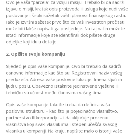
Ovo je vaša “parcela” za viziju i misiju. Trebalo bi da sadrži
izjavu o misiji, kratak opis proizvoda ili usluga koje nudi vaše
poslovanje i široki sažetak vaših planova finansijskog rasta.
Iako je izvršni sažetak prvo što će vaši investitori pročitati,
može biti lakše napisati ga posljednje. Na taj način možete
istaći informacije koje ste identifirali dok pišete druge
odjeljke koji idu u detalje.
2. Opišite svoju kompaniju
Sljedeći je opis vaše kompanije. Ovo bi trebalo da sadrži
osnovne informacije kao što su: Registrovani naziv vašeg
preduzeća. Adresa vaše poslovne lokacije. Imena ključnih
ljudi u poslu. Obavezno istaknite jedinstvene vještine ili
tehničku stručnost među članovima vašeg tima.
Opis vaše kompanije takođe treba da definira vašu
poslovnu strukturu – kao što je pojedinačno vlasništvo,
partnerstvo ili korporaciju – i da uključuje procenat
vlasništva koji svaki vlasnik ima i stepen učešća svakog
vlasnika u kompaniji. Na kraju, napišite malo o istoriji vaše