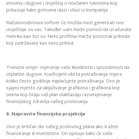
imovinu i dugove i izvještaj o novčanim tokovima koji
pokazuje kako gotovina ulazi i izlazi iz kompanija.
Računovodstveni softver će možda moći generirati ove
izvještaje za vas. Također vam može pomoći da izračunate
metriku kao što su: Neto profitna marža: postotak prihoda
koji zadržavate kao neto prihod.
Trenutni omjer: mjerenje vaše likvidnosti i sposobnosti da
otplatite dugove. Koeficijent obrta potraživanja: mjera
koliko često godišnje naplaćujete potraživanja. Ovo je
sjajno mjesto za uključivanje grafikona i grafikona koji
onima koji čitaju vaš plan olakšavaju razumijevanje
finansijskog zdravlja vašeg poslovanja.
8. Napravite finansijske projekcije
Ovo je kritičan dio vašeg poslovnog plana ako tražite
finansiranje ili investitore. On opisuje kako će vaše