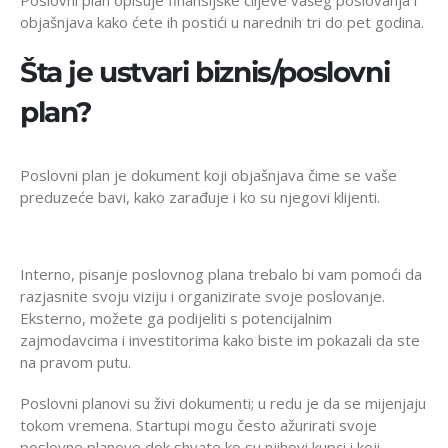
Poslovni plan opisuje finansijske ciljeve vašeg poslovanja i
objašnjava kako ćete ih postići u narednih tri do pet godina.
Šta je ustvari biznis/poslovni
plan?
Poslovni plan je dokument koji objašnjava čime se vaše
preduzeće bavi, kako zarađuje i ko su njegovi klijenti.
Interno, pisanje poslovnog plana trebalo bi vam pomoći da
razjasnite svoju viziju i organizirate svoje poslovanje.
Eksterno, možete ga podijeliti s potencijalnim
zajmodavcima i investitorima kako biste im pokazali da ste
na pravom putu.
Poslovni planovi su živi dokumenti; u redu je da se mijenjaju
tokom vremena. Startupi mogu često ažurirati svoje
poslovne planove dok shvate ko su njihovi kupci i koji