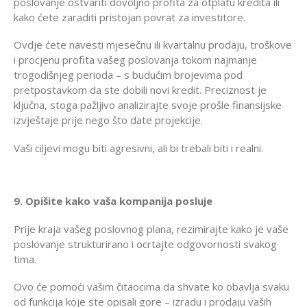
poslovanje ostvariti dovoljno profita za otplatu kredita ili
kako ćete zaraditi pristojan povrat za investitore.
Ovdje ćete navesti mjesečnu ili kvartalnu prodaju, troškove
i procjenu profita vašeg poslovanja tokom najmanje
trogodišnjeg perioda – s budućim brojevima pod
pretpostavkom da ste dobili novi kredit. Preciznost je
ključna, stoga pažljivo analizirajte svoje prošle finansijske
izvještaje prije nego što date projekcije.
Vaši ciljevi mogu biti agresivni, ali bi trebali biti i realni.
9. Opišite kako vaša kompanija posluje
Prije kraja vašeg poslovnog plana, rezimirajte kako je vaše
poslovanje strukturirano i ocrtajte odgovornosti svakog
tima.
Ovo će pomoći vašim čitaocima da shvate ko obavlja svaku
od funkcija koje ste opisali gore – izradu i prodaju vaših