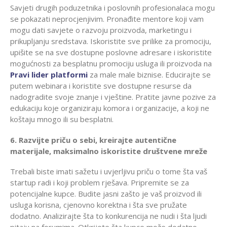
Savjeti drugih poduzetnika i poslovnih profesionalaca mogu
se pokazati neprocjenjivim. Pronađite mentore koji vam
mogu dati savjete o razvoju proizvoda, marketingu i
prikupljanju sredstava. Iskoristite sve prilike za promociju,
upišite se na sve dostupne poslovne adresare i iskoristite
mogućnosti za besplatnu promociju usluga ili proizvoda na
Pravi lider platformi
za male male biznise. Educirajte se
putem webinara i koristite sve dostupne resurse da
nadogradite svoje znanje i vještine. Pratite javne pozive za
edukaciju koje organiziraju komora i organizacije, a koji ne
koštaju mnogo ili su besplatni.
6. Razvijte priču o sebi, kreirajte autentične
materijale, maksimalno iskoristite društvene mreže
Trebali biste imati sažetu i uvjerljivu priču o tome šta vaš
startup radi i koji problem rješava. Pripremite se za
potencijalne kupce. Budite jasni zašto je vaš proizvod ili
usluga korisna, cjenovno korektna i šta sve pružate
dodatno. Analizirajte šta to konkurencija ne nudi i šta ljudi