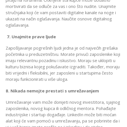
pitaju na forumima. Otkrijete šta kupce može dodatno
mortivirati da se odluče za vas i ono što nudite. Unajmite
stručnjaka koji će vam postaviti digitalne kanale na noge i
ukazati na način oglašavanja. Naučite osnove digitalnog
oglašavanja.
7. Unajmite prave ljude
Zapošljavanje pogrešnih ljudi jedna je od najvećih grešaka
početnika u preduzetništvu. Morate privući zaposlenike koji
imaju relevantnu pozadinu i iskustvo. Moraju se uklopiti u
kulturu biznisa kojeg pokušavate izgraditi. Također, moraju
biti vrijedni i fleksibilni, jer zaposleni u startupima često
moraju funkcionirati u više uloga.
8. Nikada nemojte prestati s umrežavanjem
Umrežavanje vam može donijeti novog investitora, sjajnog
zaposlenika, novog kupca ili odličnog mentora. Pohađajte
industrijske i startup događaje. LinkedIn može biti moćan
alat koji će vam pomoći u umrežavanju, pa se pobrinite da i