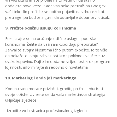
vi i vaš biznis imate profile na LinkedInu i da stalno
dodajete nove veze. Kada vas neko pretraži na Google-u,
vaš LinkedIn profil će se obično pojaviti na vrhu rezultata
pretrage, pa budite sigurni da ostavljate dobar prvi utisak.
9. Pružite odličnu uslugu korisnicima
Fokusirajte se na pružanje odlične usluge i podrške
korisnicima. Želite da vaši rani kupci daju preporuke?
Zahvalite svojim klijentima lično putem e-pošte. Idite više
da pokažete svoju zahvalnost kroz poklone i vaučere uz
svaku kupovinu. Dajte im dodatne vrijednost kroz program
lojalnosti, informirajte ih redovno o novitetima.
10. Marketing i onda još marketinga
Kontinuirano morate privlačiti, graditi, pa čak i educirati
svoje tržište. Uvjerite se da vaša marketinška strategija
uključuje sljedeće:
-Izradite web stranicu profesionalnog izgleda.