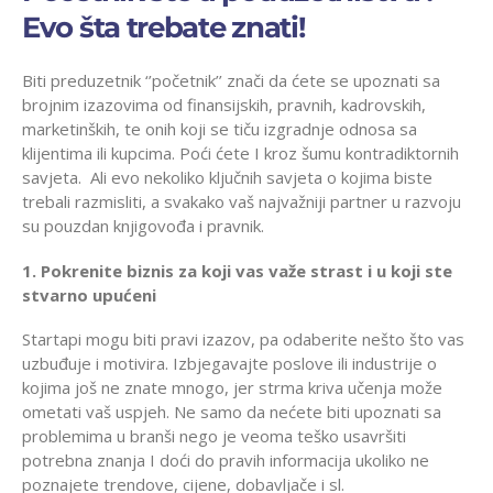
Evo šta trebate znati!
Biti preduzetnik ‘’početnik’’ znači da ćete se upoznati sa
brojnim izazovima od finansijskih, pravnih, kadrovskih,
marketinških, te onih koji se tiču izgradnje odnosa sa
klijentima ili kupcima. Poći ćete I kroz šumu kontradiktornih
savjeta. Ali evo nekoliko ključnih savjeta o kojima biste
trebali razmisliti, a svakako vaš najvažniji partner u razvoju
su pouzdan knjigovođa i pravnik.
1‎. Pokrenite biznis za koji vas važe strast i u koji ste
stvarno upućeni
Startapi mogu biti pravi izazov, pa odaberite nešto što vas
uzbuđuje i motivira. Izbjegavajte poslove ili industrije o
kojima još ne znate mnogo, jer strma kriva učenja može
ometati vaš uspjeh. Ne samo da nećete biti upoznati sa
problemima u branši nego je veoma teško usavršiti
potrebna znanja I doći do pravih informacija ukoliko ne
poznajete trendove, cijene, dobavljače i sl.