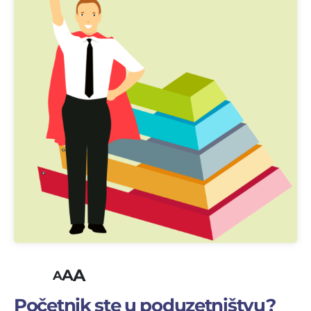
A
A
A
Početnik ste u poduzetništvu?