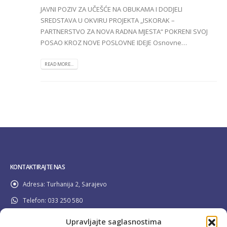
JAVNI POZIV ZA UČEŠĆE NA OBUKAMA I DODJELI
SREDSTAVA U OKVIRU PROJEKTA „ISKORAK –
PARTNERSTVO ZA NOVA RADNA MJESTA“ POKRENI SVOJ
POSAO KROZ NOVE POSLOVNE IDEJE Osnovne…
READ MORE...
KONTAKTIRAJTE NAS
Adresa:
Turhanija 2, Sarajevo
Telefon:
033 250 580
Email:
info@pravilider.ba
Upravljajte saglasnostima