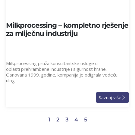
Milkprocessing – kompletno rješenje
za mliječnu industriju
Milkprocessing pruža konsultantske usluge u
oblasti prehrambene industrije i sigurnost hrane.
Osnovana 1999. godine, kompanija je odigrala vodeću
ulog…
Saznaj više
1
2
3
4
5