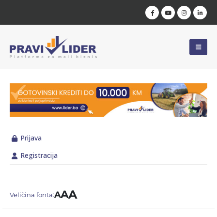
Prijava
Registracija
A
A
A
Veličina fonta: