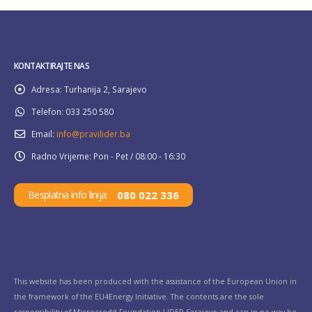
KONTAKTIRAJTE NAS
Adresa:
Turhanija 2, Sarajevo
Telefon:
033 250 580
Email:
info@pravilider.ba
Radno Vrijeme:
Pon - Pet / 08:00 - 16:30
080 022 336
Besplatna info linija:
This website has been produced with the assistance of the European Union in
the framework of the EU4Energy Initiative. The contents are the sole
responsibility of Microcredit Foundation LIDER Sarajevo and can in no way be