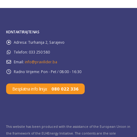
KONTAKTIRAJTE NAS
Adresa:
Turhanija 2, Sarajevo
Telefon:
033 250 580
Email:
info@pravilider.ba
Radno Vrijeme:
Pon - Pet / 08:00 - 16:30
080 022 336
Besplatna info linija:
This website has been produced with the assistance of the European Union in
the framework of the EU4Energy Initiative. The contents are the sole