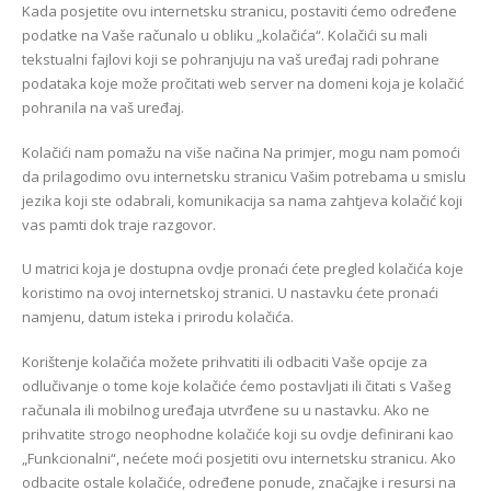
Kada posjetite ovu internetsku stranicu, postaviti ćemo određene
podatke na Vaše računalo u obliku „kolačića“. Kolačići su mali
tekstualni fajlovi koji se pohranjuju na vaš uređaj radi pohrane
podataka koje može pročitati web server na domeni koja je kolačić
pohranila na vaš uređaj.
Kolačići nam pomažu na više načina Na primjer, mogu nam pomoći
da prilagodimo ovu internetsku stranicu Vašim potrebama u smislu
jezika koji ste odabrali, komunikacija sa nama zahtjeva kolačić koji
vas pamti dok traje razgovor.
U matrici koja je dostupna ovdje pronaći ćete pregled kolačića koje
koristimo na ovoj internetskoj stranici. U nastavku ćete pronaći
namjenu, datum isteka i prirodu kolačića.
Korištenje kolačića možete prihvatiti ili odbaciti Vaše opcije za
odlučivanje o tome koje kolačiće ćemo postavljati ili čitati s Vašeg
računala ili mobilnog uređaja utvrđene su u nastavku. Ako ne
prihvatite strogo neophodne kolačiće koji su ovdje definirani kao
„Funkcionalni“, nećete moći posjetiti ovu internetsku stranicu. Ako
odbacite ostale kolačiće, određene ponude, značajke i resursi na