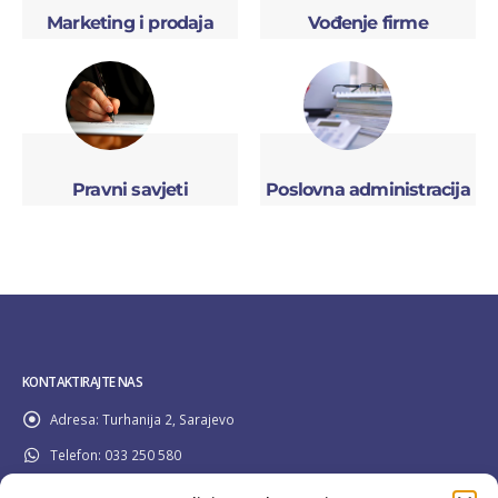
Marketing i prodaja
Vođenje firme
Pravni savjeti
Poslovna administracija
KONTAKTIRAJTE NAS
Adresa:
Turhanija 2, Sarajevo
Telefon:
033 250 580
Email:
info@pravilider.ba