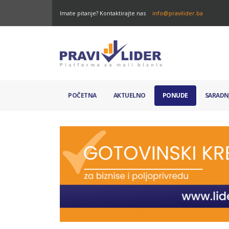
Imate pitanje? Kontaktirajte nas
info@pravilider.ba
POČETNA
AKTUELNO
PONUDE
SARADN