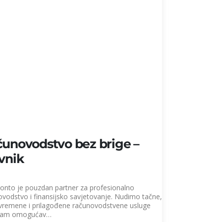
unovodstvo bez brige –
vnik
Konto je pouzdan partner za profesionalno
ovodstvo i finansijsko savjetovanje. Nudimo tačne,
vremene i prilagođene računovodstvene usluge
 vam omogućav…