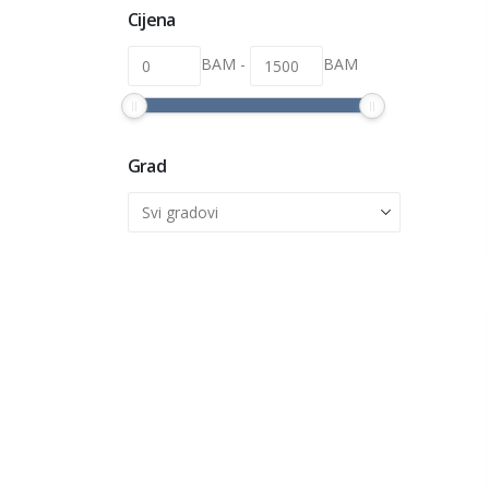
Cijena
BAM
-
BAM
Grad