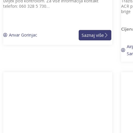
uvijek pod kontrolom. Za više informacija kontakt
Traži
telefon: 060 328 5 730…
ACR p
brige
Cijen
Saznaj više
Anvar Gorinjac
Air
Sa