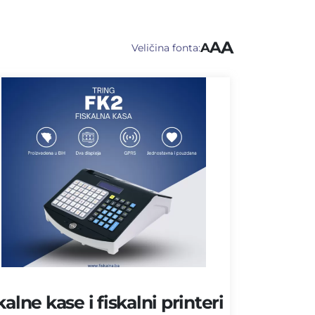
A
A
A
Veličina fonta:
kalne kase i fiskalni printeri