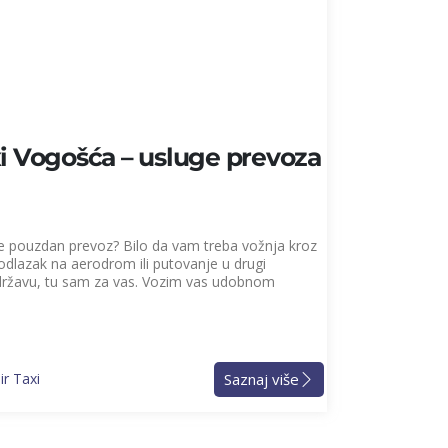
i Vogošća – usluge prevoza
te pouzdan prevoz? Bilo da vam treba vožnja kroz
odlazak na aerodrom ili putovanje u drugi
državu, tu sam za vas. Vozim vas udobnom
Saznaj više
r Taxi