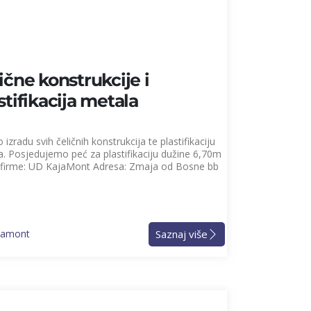
ične konstrukcije i
stifikacija metala
 izradu svih čeličnih konstrukcija te plastifikaciju
. Posjedujemo peć za plastifikaciju dužine 6,70m
 firme: UD KajaMont Adresa: Zmaja od Bosne bb
Saznaj više
jamont