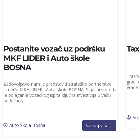
Postanite vozač uz podršku
Tax
MKF LIDER i Auto škole
BOSNA
Traži
grad, 
Zadovoljstvo nam je predstaviti strateško partnerstvo
grad/
između MKF LIDER i Auto škole BOSNA. Svjesni smo da
je polaganje vozačkog ispita ključna investicija u vašu
budućnos…
Ami
Saznaj više
Auto Škola Bosna