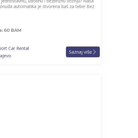
š jednostavnu, udobnu i bezbrižnu vožnju? Naša
onuda automatika je stvorena baš za tebe! Bez
a: 60 BAM
port Car Rental
Saznaj više
rajevo