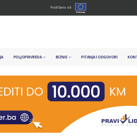
Podržano od
JA
POLJOPRIVREDA
BIZNIS
PITANJA I ODGOVORI
KON