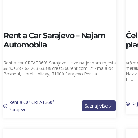
Rent a Car Sarajevo – Najam
Čel
Automobila
pla
Rent a car CREAT360° Sarajevo – sve na jednom mjestu
Vršimo
🚗 📞+387 62 263 633 🌐 creat360rent.com 📍 Zmaja od
metala
Bosne 4, Hotel Holiday, 71000 Sarajevo Rent a
Naziv
E-…
Rent a Car CREAT360°
Ka
Saznaj više
Sarajevo