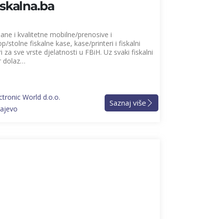
iskalna.ba
ne i kvalitetne mobilne/prenosive i
p/stolne fiskalne kase, kase/printeri i fiskalni
ri za sve vrste djelatnosti u FBiH. Uz svaki fiskalni
r dolaz…
ctronic World d.o.o.
Saznaj više
rajevo