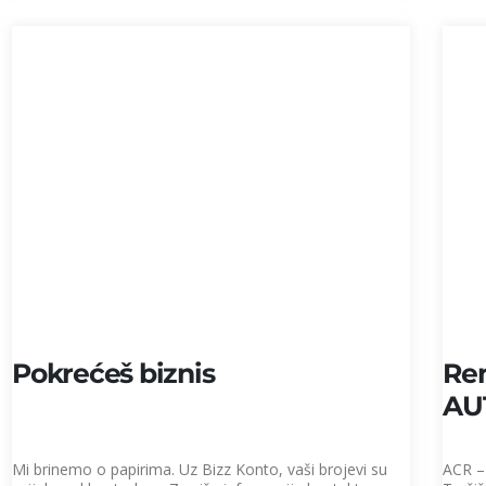
Pokrećeš biznis
Ren
AU
Mi brinemo o papirima. Uz Bizz Konto, vaši brojevi su
ACR –