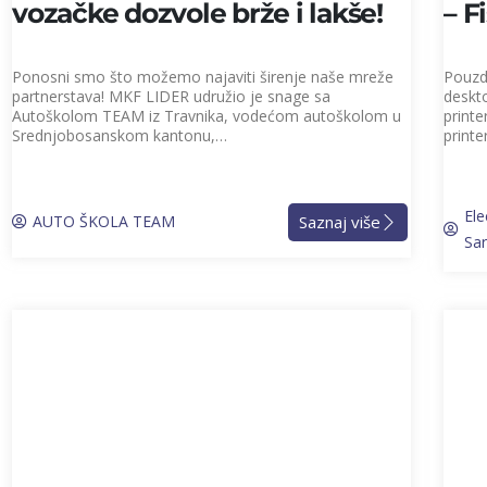
vozačke dozvole brže i lakše!
– F
Ponosni smo što možemo najaviti širenje naše mreže
Pouzda
partnerstava! MKF LIDER udružio je snage sa
deskto
Autoškolom TEAM iz Travnika, vodećom autoškolom u
printe
Srednjobosanskom kantonu,…
printe
Ele
Saznaj više
AUTO ŠKOLA TEAM
Sa