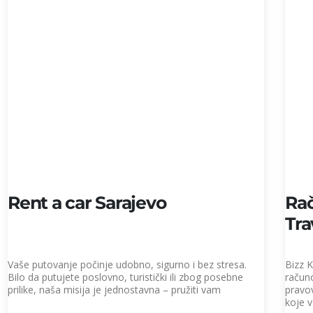
Rent a car Sarajevo
Rač
Tra
Vaše putovanje počinje udobno, sigurno i bez stresa.
Bizz 
Bilo da putujete poslovno, turistički ili zbog posebne
račun
prilike, naša misija je jednostavna – pružiti vam
pravo
koje