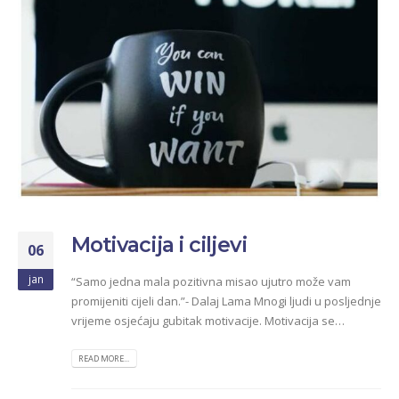
Motivacija i ciljevi
06
jan
“Samo jedna mala pozitivna misao ujutro može vam
promijeniti cijeli dan.”- Dalaj Lama Mnogi ljudi u posljednje
vrijeme osjećaju gubitak motivacije. Motivacija se…
READ MORE...