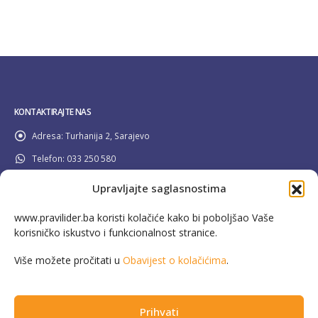
KONTAKTIRAJTE NAS
Adresa:
Turhanija 2, Sarajevo
Telefon:
033 250 580
Email:
info@pravilider.ba
Upravljajte saglasnostima
Radno Vrijeme:
Pon - Pet / 08:00 - 16:30
www.pravilider.ba koristi kolačiće kako bi poboljšao Vaše
korisničko iskustvo i funkcionalnost stranice.
080 022 336
Besplatna info linija:
Više možete pročitati u
Obavijest o kolačićima
.
Prihvati