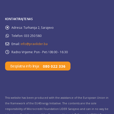
KONTAKTIRAJTE NAS
Adresa:
Turhanija 2, Sarajevo
Telefon:
033 250 580
Email:
info@pravilider.ba
Radno Vrijeme:
Pon - Pet / 08:00 - 16:30
080 022 336
Besplatna info linija:
This website has been produced with the assistance of the European Union in
the framework of the EU4Energy Initiative. The contents are the sole
responsibility of Microcredit Foundation LIDER Sarajevo and can in no way be