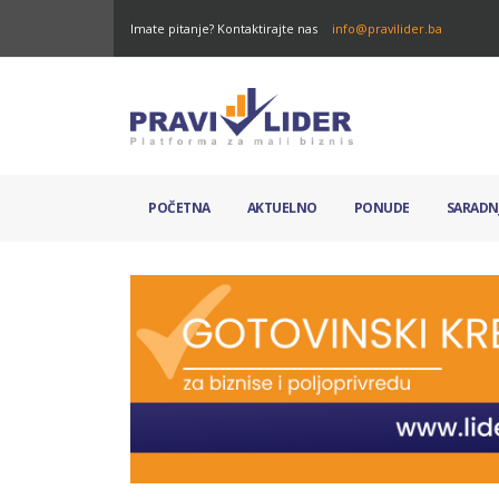
Imate pitanje? Kontaktirajte nas
info@pravilider.ba
POČETNA
AKTUELNO
PONUDE
SARADN