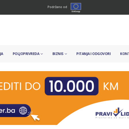
Podržano od
JA
POLJOPRIVREDA
BIZNIS
PITANJA I ODGOVORI
KON