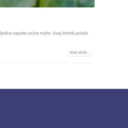
jedica napada voćne muhe. Ovaj štetnik polaže
READ MORE...