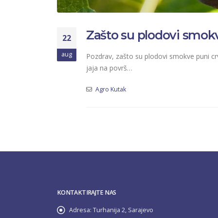
Zašto su plodovi smok
22
aug
Pozdrav, zašto su plodovi smokve puni c
jaja na površ…
Agro Kutak
KONTAKTIRAJTE NAS
Adresa:
Turhanija 2, Sarajevo