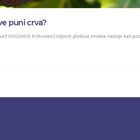
ve puni crva?
rva?! ODGOVOR Poštovani,Crvljivost plodova smokve nastaje kao posl