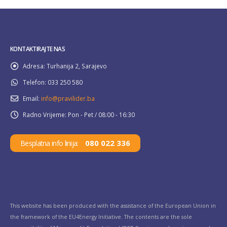
KONTAKTIRAJTE NAS
Adresa:
Turhanija 2, Sarajevo
Telefon:
033 250 580
Email:
info@pravilider.ba
Radno Vrijeme:
Pon - Pet / 08:00 - 16:30
080 022 336
Besplatna info linija:
This website has been produced with the assistance of the European Union in
the framework of the EU4Energy Initiative. The contents are the sole