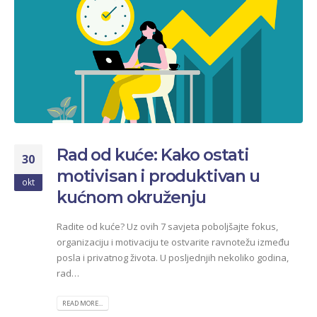
Rad od kuće: Kako ostati
30
motivisan i produktivan u
okt
kućnom okruženju
Radite od kuće? Uz ovih 7 savjeta poboljšajte fokus,
organizaciju i motivaciju te ostvarite ravnotežu između
posla i privatnog života. U posljednjih nekoliko godina,
rad…
READ MORE...