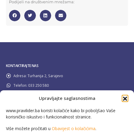
Podijeli na društvenim mrežama:
KONTAKTIRAJTE NAS
Adresa:
Turhanija 2, Sarajevo
Telefon:
033 250 580
Email:
info@pravilider.ba
Upravljajte saglasnostima
Radno Vrijeme:
Pon - Pet / 08:00 - 16:30
www.pravilider.ba koristi kolačiće kako bi poboljšao Vaše
korisničko iskustvo i funkcionalnost stranice.
080 022 336
Besplatna info linija:
Više možete pročitati u
Obavijest o kolačićima
.