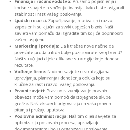
Finansije i računovodstvo:
Pružamo pojašnjenja i
korisne savjete o vođenju finansija, kako biste osigurali
stabilnost i rast vašeg poslovanja.
Ljudski resursi:
Zapošljavanje, motivacija i razvoj
zaposlenih su ključni za svaki uspješan biznis. Naši
savjeti vam pomažu da izgradite tim koji će doprinositi
vašem uspjehu.
Marketing i prodaja:
Da li tražite nove načine da
povećate prodaju ili da bolje pozicionirate svoj brend?
Naši stručnjaci dijele efikasne strategije koje donose
rezultate.
Vođenje firme:
Nudimo savjete o strategijama
upravljanja, planiranja i donošenja odluka koje su
ključne za rast i razvoj vašeg poslovanja.
Pravni savjeti:
Pravilno razumijevanje pravnih
obaveza može vam pomoći da izbjegnete skupe
greške. Naši eksperti odgovaraju na vaša pravna
pitanja i pružaju uputstva.
Poslovna administracija:
Naš tim dijeli savjete za
optimizaciju poslovnih procesa, upravljanje
dokumentacijom i bolju organizaciju poslovanja.