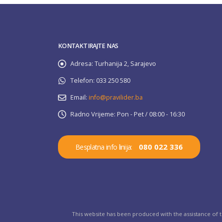
KONTAKTIRAJTE NAS
Adresa:
Turhanija 2, Sarajevo
Telefon:
033 250 580
Email:
info@pravilider.ba
Radno Vrijeme:
Pon - Pet / 08:00 - 16:30
080 022 336
Besplatna info linija:
This website has been produced with the assistance of 