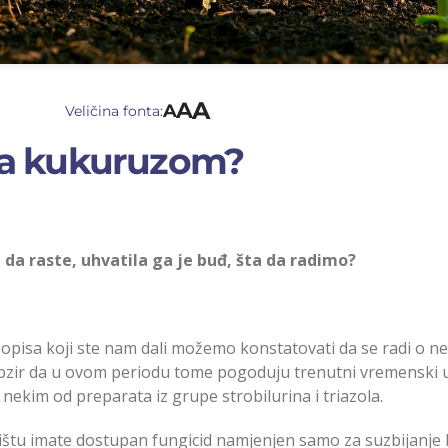
A
A
A
Veličina fonta:
sa kukuruzom?
da raste, uhvatila ga je buđ, šta da radimo?
 opisa koji ste nam dali možemo konstatovati da se radi o ne
obzir da u ovom periodu tome pogoduju trenutni vremenski 
 nekim od preparata iz grupe strobilurina i triazola.
štu imate dostupan fungicid namjenjen samo za suzbijanje 