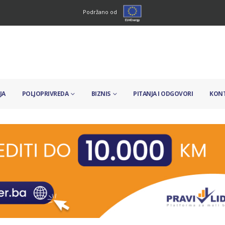
Podržano od
JA
POLJOPRIVREDA
BIZNIS
PITANJA I ODGOVORI
KON