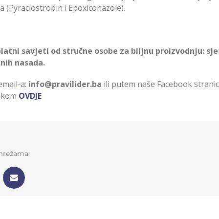
 (Pyraclostrobin i Epoxiconazole).
atni savjeti od stručne osobe za biljnu proizvodnju: sje
jnih nasada.
email-a:
info@pravilider.ba
ili putem naše Facebook strani
likom
OVDJE
 mrežama: