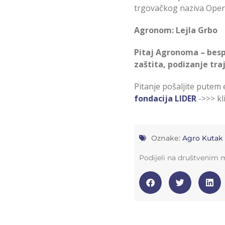
trgovačkog naziva Opera
Agronom: Lejla Grbo
Pitaj Agronoma – bespl
zaštita, podizanje tra
Pitanje pošaljite putem 
fondacija LIDER
->>> k
Oznake:
Agro Kutak
Podijeli na društvenim