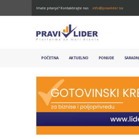
Imate pitanje? Kontaktirajte nas
info@pravilider.ba
POČETNA
AKTUELNO
PONUDE
SARADN