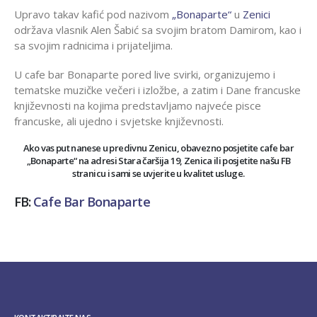
Upravo takav kafić pod nazivom
„Bonaparte“
u
Zenici
održava vlasnik Alen Šabić sa svojim bratom Damirom, kao i
sa svojim radnicima i prijateljima.
U cafe bar Bonaparte pored live svirki, organizujemo i
tematske muzičke večeri i izložbe, a zatim i Dane francuske
književnosti na kojima predstavljamo najveće pisce
francuske, ali ujedno i svjetske književnosti.
Ako vas put nanese u predivnu Zenicu, obavezno posjetite cafe bar
„Bonaparte“ na adresi Stara čaršija 19, Zenica ili posjetite našu FB
stranicu i sami se uvjerite u kvalitet usluge.
FB:
Cafe Bar Bonaparte