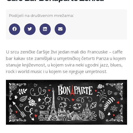
Podijeli na društvenim mrežama:
U srcu zeničke čaršije živi jedan mali dio Francuske – caffe
bar kakav ste zamišljali u umjetničkoj četvrti Pariza u kojem
stanuje književnost, u kojem svira neki ugodni jazz, blues,
rock i world music i u kojem se njeguje umjetnost.