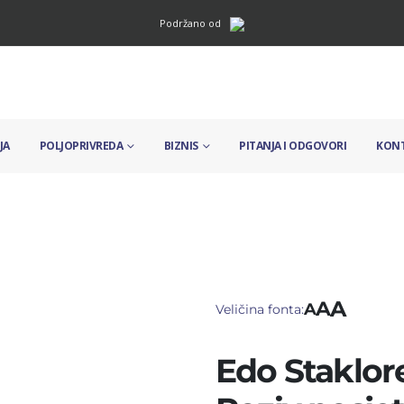
Podržano od
JA
POLJOPRIVREDA
BIZNIS
PITANJA I ODGOVORI
KON
A
A
A
Veličina fonta:
Edo Staklor