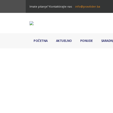
Imate pitanje? Kontaktirajte nas
info@pravilider.ba
POČETNA
AKTUELNO
PONUDE
SARADN