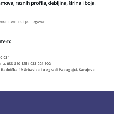
ova, raznih profila, debljina, širina i boja.
enom terminu i po dogovoru.
utem:
0 034
na: 033 810 125 i 033 221 902
Radnička 19 Grbavica i u zgradi Papagajci, Sarajevo