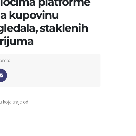
tiocima platforme
 za kupovinu
ledala, staklenih
arijuma
žama:
 koja traje od