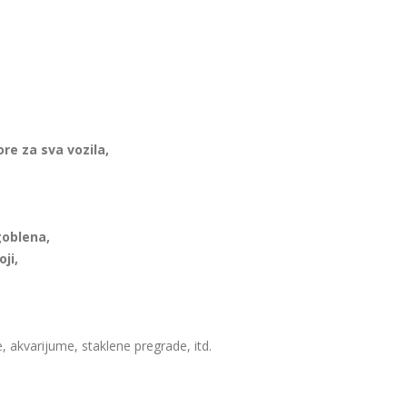
re za sva vozila,
goblena,
ji,
, akvarijume, staklene pregrade, itd.