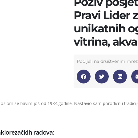
Poziv posje
Pravi Lider
unikatnih og
vitrina, akv
Podijeli na društvenim mre
poslom se bavim još od 1984.godine. Nastavio sam porodičnu tradiciju
aklorezačkih radova: