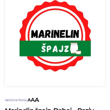
A
A
A
Veličina fonta: