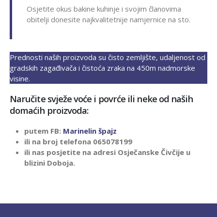
Osjetite okus bakine kuhinje i svojim članovima
obitelji donesite najkvalitetnije namjernice na sto.
Prednosti naših proizvoda su čisto zemljište, udaljenost od
gradskih zagađivača i čistoća zraka na 450m nadmorske
visine.
Naručite svježe voće i povrće ili neke od naših
domaćih proizvoda:
putem FB:
Marinelin špajz
ili na broj telefona 065078199
ili nas posjetite na adresi Osječanske Čivčije u
blizini Doboja.