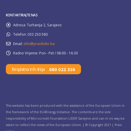
KONTAKTIRAJTE NAS
Adresa:
Turhanija 2, Sarajevo
Telefon:
033 250 580
Email:
info@pravilider.ba
Radno Vrijeme:
Pon - Pet / 08:00 - 16:30
080 022 336
Besplatna info linija:
This website has been produced with the assistance of the European Union in
the framework of the EU4Energy Initiative. The contents are the sole
responsibility of Microcredit Foundation LIDER Sarajevo and can in no way be
taken to reflect the views of the European Union. | © Copyright 2021 | Pravi