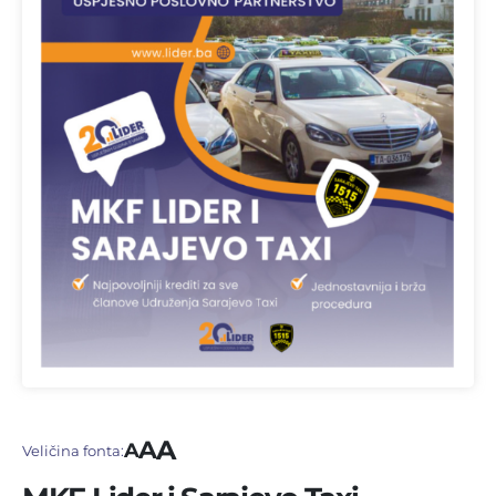
A
A
A
Veličina fonta: