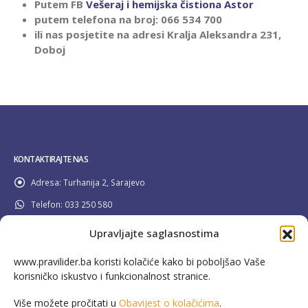
Putem FB
Vešeraj i hemijska čistiona Astor
putem telefona na broj: 066 534 700
ili nas posjetite na adresi Kralja Aleksandra 231,
Doboj
KONTAKTIRAJTE NAS
Adresa:
Turhanija 2, Sarajevo
Telefon:
033 250 580
Email:
info@pravilider.ba
Upravljajte saglasnostima
Radno Vrijeme:
Pon - Pet / 08:00 - 16:30
www.pravilider.ba koristi kolačiće kako bi poboljšao Vaše
korisničko iskustvo i funkcionalnost stranice.
080 022 336
Besplatna info linija:
Više možete pročitati u
Obavijest o kolačićima
.