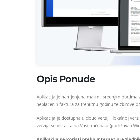
Opis Ponude
Aplikacija je namjenjena malim i srednjim obrtima z
neplaćenih faktura za trenutnu godinu te zbirove od
Aplikacija je dostupna u cloud verziji i lokalnoj verz
verzija se instalira na Vaše računalo (podržava i W
Aplikacija se koristi preko Internet pregledni