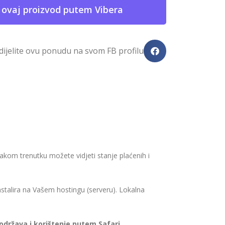
 ovaj proizvod putem Vibera
dijelite ovu ponudu na svom FB profilu
vakom trenutku možete vidjeti stanje plaćenih i
a instalira na Vašem hostingu (serveru). Lokalna
podržava i korištenje putem Safari