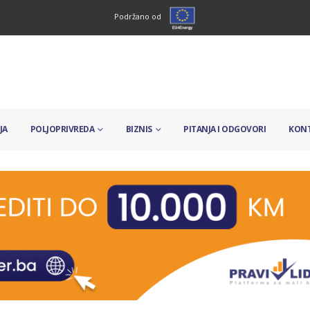
Podržano od
JA
POLJOPRIVREDA
BIZNIS
PITANJA I ODGOVORI
KON