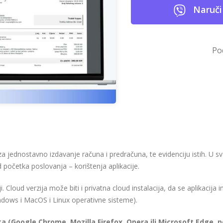
Naruči
Po
a jednostavno izdavanje računa i predračuna, te evidenciju istih. U s
 početka poslovanja – korištenja aplikacije.
iji. Cloud verzija može biti i privatna cloud instalacija, da se aplikacij
indows i MacOS i Linux operativne sisteme).
ka (Google Chrome, Mozilla Firefox, Opera ili Microsoft Edge, 