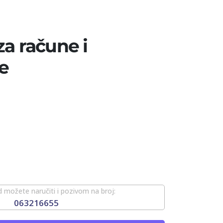
za račune i
e
 možete naručiti i pozivom na broj:
063216655