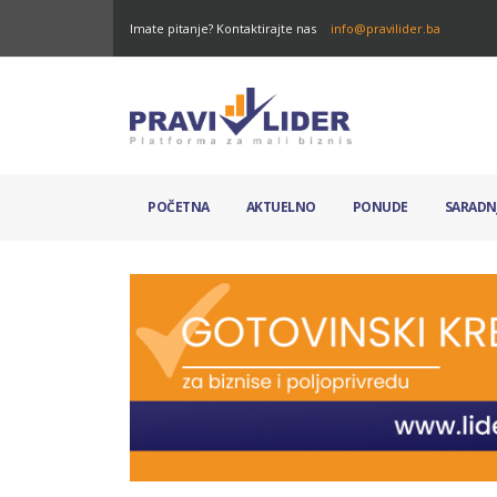
Imate pitanje? Kontaktirajte nas
info@pravilider.ba
POČETNA
AKTUELNO
PONUDE
SARADN