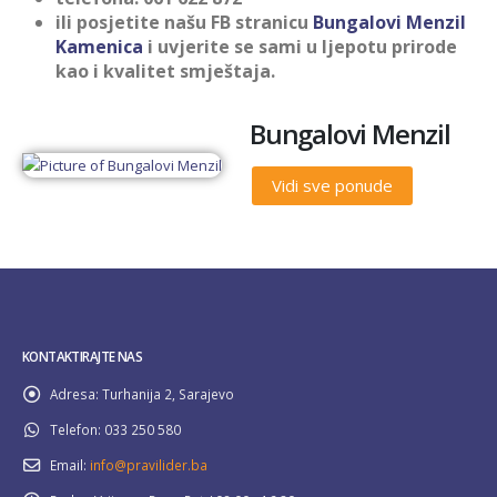
ili posjetite našu FB stranicu
Bungalovi Menzil
Kamenica
i uvjerite se sami u ljepotu prirode
kao i kvalitet smještaja.
Bungalovi Menzil
Vidi sve ponude
KONTAKTIRAJTE NAS
Adresa:
Turhanija 2, Sarajevo
Telefon:
033 250 580
Email:
info@pravilider.ba