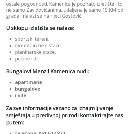
ostale pogodnosti. Kamenica je poznato izletište i to
ne samo Zavidovićanima, udaljena je samo 15 KM od
grada i nalazi se na rijeci Gostović.
U sklopu izletišta se nalaze:
sportski tereni,
mountain bike staze,
planinarske staze,
pećine i dr.
Bungalovi Menzil Kamenica nudi:
apartmane
bungalove
i vile
Za sve informacije vezano za iznajmljivanje
smještaja u predivnoj prirodi kontaktirajte nas
putem:
telefona: 061 622 872