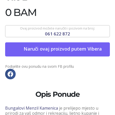
0 BAM
Ovaj proizvod možete naručiti i pozivom na broj:
061 622 872
Naruči ovaj proizvod putem Vibera
Podijelite ovu ponudu na svom FB profilu
Opis Ponude
Bungalovi Menzil Kamenica
je prelijepo mjesto u
prirodi za vaš odmor i rekreaciju, ljetno kupanje i