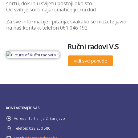
sortu, dok ih u svijetu postoji oko sto.
Od svih je sorti najaromatičniji crni dud.
Za sve informacije i pitanja, svakako se možete javiti
na naš kontakt telefon 061 046 192
Ručni radovi V.S
Vidi sve ponude
KONTAKTIRAJTE NAS
Adresa:
Turhanija 2, Sarajevo
Telefon:
033 250 580
Email:
info@pravilider.ba