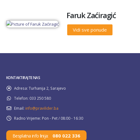
Faruk Zaćiragić
Vidi sve ponude
KONTAKTIRAJTE NAS
Adresa:
Turhanija 2, Sarajevo
Telefon:
033 250 580
Email:
info@pravilider.ba
Radno Vrijeme:
Pon - Pet / 08:00 - 16:30
080 022 336
Besplatna info linija: