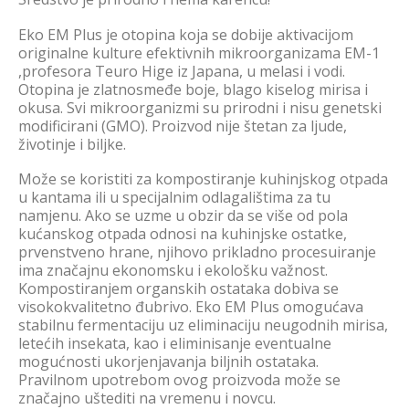
Eko EM Plus je otopina koja se dobije aktivacijom
originalne kulture efektivnih mikroorganizama EM-1
,profesora Teuro Hige iz Japana, u melasi i vodi.
Otopina je zlatnosmeđe boje, blago kiselog mirisa i
okusa. Svi mikroorganizmi su prirodni i nisu genetski
modificirani (GMO). Proizvod nije štetan za ljude,
životinje i biljke.
Može se koristiti za kompostiranje kuhinjskog otpada
u kantama ili u specijalnim odlagalištima za tu
namjenu. Ako se uzme u obzir da se više od pola
kućanskog otpada odnosi na kuhinjske ostatke,
prvenstveno hrane, njihovo prikladno procesuiranje
ima značajnu ekonomsku i ekološku važnost.
Kompostiranjem organskih ostataka dobiva se
visokokvalitetno đubrivo. Eko EM Plus omogućava
stabilnu fermentaciju uz eliminaciju neugodnih mirisa,
letećih insekata, kao i eliminisanje eventualne
mogućnosti ukorjenjavanja biljnih ostataka.
Pravilnom upotrebom ovog proizvoda može se
značajno uštediti na vremenu i novcu.