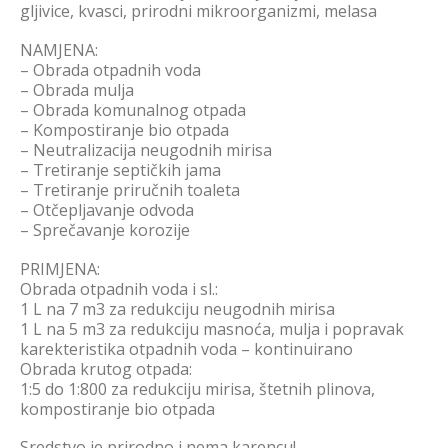
gljivice, kvasci, prirodni mikroorganizmi, melasa
NAMJENA:
– Obrada otpadnih voda
– Obrada mulja
– Obrada komunalnog otpada
– Kompostiranje bio otpada
– Neutralizacija neugodnih mirisa
– Tretiranje septičkih jama
– Tretiranje priručnih toaleta
– Otčepljavanje odvoda
– Sprečavanje korozije
PRIMJENA:
Obrada otpadnih voda i sl.:
1 L na 7 m3 za redukciju neugodnih mirisa
1 L na 5 m3 za redukciju masnoća, mulja i popravak
karekteristika otpadnih voda – kontinuirano
Obrada krutog otpada:
1:5 do 1:800 za redukciju mirisa, štetnih plinova,
kompostiranje bio otpada
Sredstvo je prirodno i nema karencu!