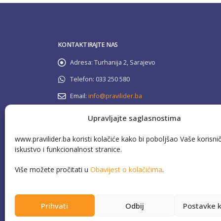
KONTAKTIRAJTE NAS
Adresa:
Turhanija 2, Sarajevo
Telefon:
033 250 580
Email:
info@pravilider.ba
Radno Vrijeme:
Pon - Pet / 08:00 - 16:30
Upravljajte saglasnostima
www.pravilider.ba koristi kolačiće kako bi poboljšao Vaše korisni
080 022 336
Besplatna info linija:
iskustvo i funkcionalnost stranice.
Više možete pročitati u
Obavijest o kolačićima
.
Prihvati
Odbij
Postavke k
This website has been produced with the assistance of 