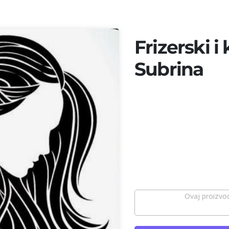
Frizerski i
Subrina
Ovaj proizvod