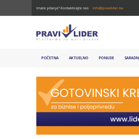
Imate pitanje? Kontaktirajte nas
info@pravilider.ba
POČETNA
AKTUELNO
PONUDE
SARADN