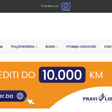
Podržano od
JA
POLJOPRIVREDA
BIZNIS
PITANJA I ODGOVORI
KON