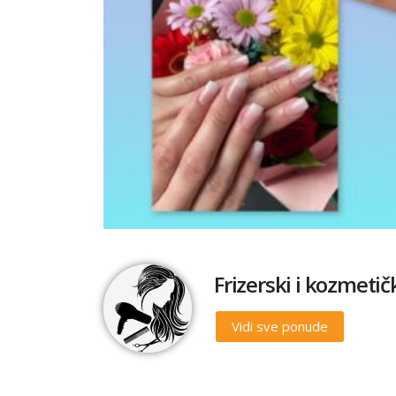
Frizerski i kozmetič
Vidi sve ponude