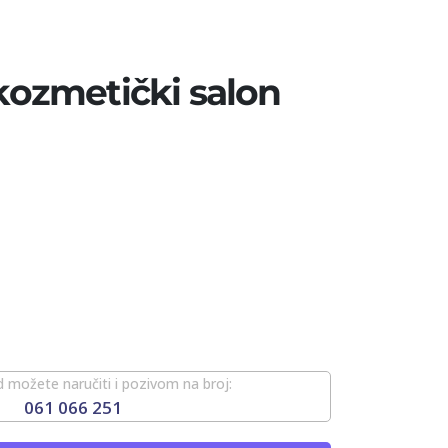
 kozmetički salon
 možete naručiti i pozivom na broj:
061 066 251