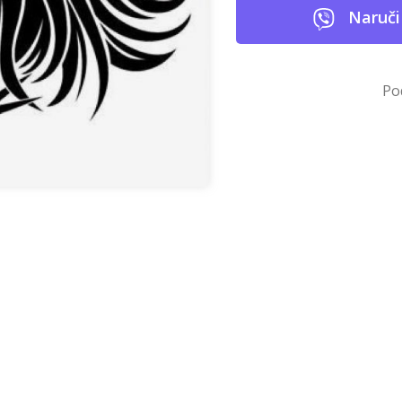
Naruči
Po