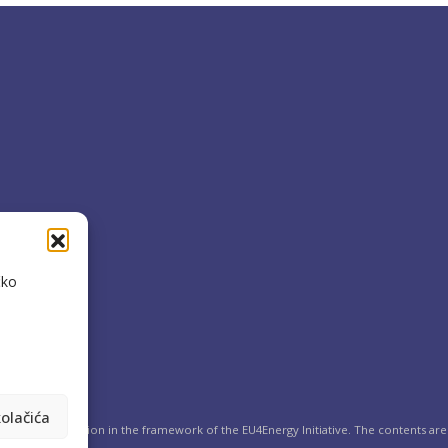
čko
olačića
the European Union in the framework of the EU4Energy Initiative. The contents are 