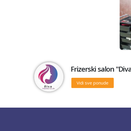
Frizerski salon "Div
Vidi sve ponude