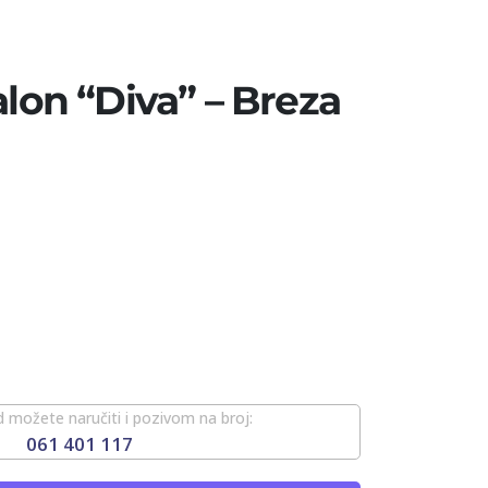
alon “Diva” – Breza
 možete naručiti i pozivom na broj:
061 401 117