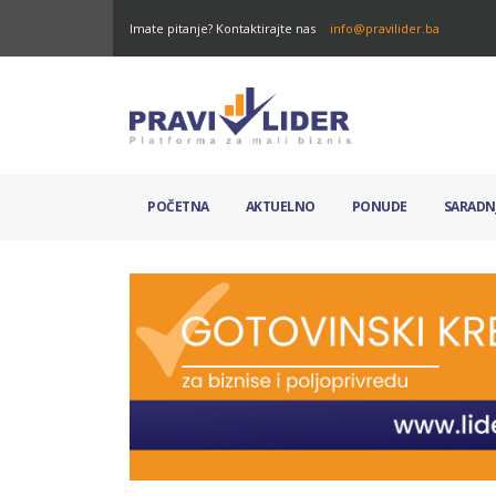
Imate pitanje? Kontaktirajte nas
info@pravilider.ba
POČETNA
AKTUELNO
PONUDE
SARADN