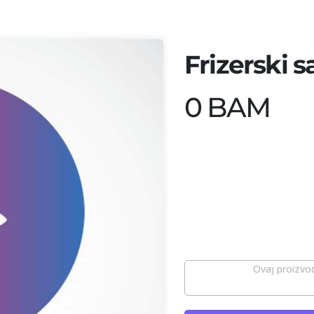
Frizerski s
0 BAM
Ovaj proizvod