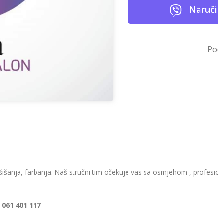
Naruči
Po
 šišanja, farbanja. Naš stručni tim očekuje vas sa osmjehom , profe
n
061 401 117