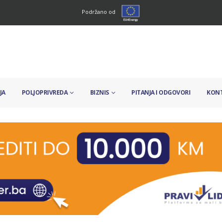
Podržano od
JA
POLJOPRIVREDA
BIZNIS
PITANJA I ODGOVORI
KON