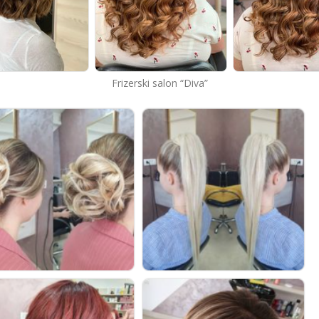
Frizerski salon “Diva”