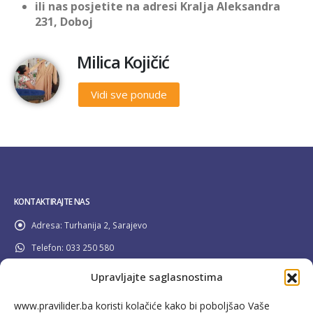
ili nas posjetite na adresi Kralja Aleksandra
231, Doboj
Milica Kojičić
Vidi sve ponude
KONTAKTIRAJTE NAS
Adresa:
Turhanija 2, Sarajevo
Telefon:
033 250 580
Email:
info@pravilider.ba
Upravljajte saglasnostima
Radno Vrijeme:
Pon - Pet / 08:00 - 16:30
www.pravilider.ba koristi kolačiće kako bi poboljšao Vaše