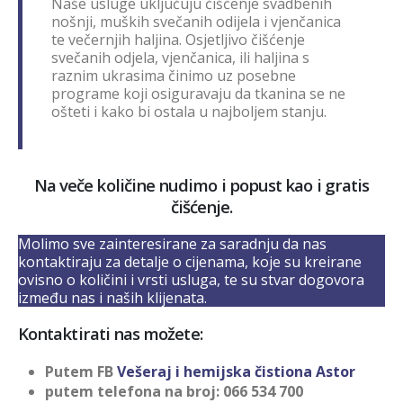
Naše usluge uključuju čišćenje svadbenih
nošnji, muških svečanih odijela i vjenčanica
te večernjih haljina. Osjetljivo čišćenje
svečanih odjela, vjenčanica, ili haljina s
raznim ukrasima činimo uz posebne
programe koji osiguravaju da tkanina se ne
ošteti i kako bi ostala u najboljem stanju.
Na veče količine nudimo i popust kao i gratis
čišćenje.
Molimo sve zainteresirane za saradnju da nas
kontaktiraju za detalje o cijenama, koje su kreirane
ovisno o količini i vrsti usluga, te su stvar dogovora
između nas i naših klijenata.
Kontaktirati nas možete:
Putem FB
Vešeraj i hemijska čistiona Astor
putem telefona na broj: 066 534 700