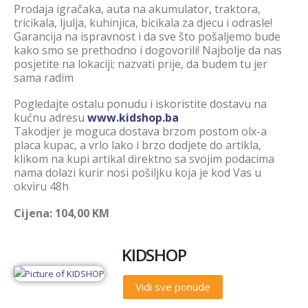
Prodaja igračaka, auta na akumulator, traktora,
tricikala, ljulja, kuhinjica, bicikala za djecu i odrasle!
Garancija na ispravnost i da sve što pošaljemo bude
kako smo se prethodno i dogovorili! Najbolje da nas
posjetite na lokaciji; nazvati prije, da budem tu jer
sama radim
Pogledajte ostalu ponudu i iskoristite dostavu na
kućnu adresu
www.kidshop.ba
Takodjer je moguca dostava brzom postom olx-a
placa kupac, a vrlo lako i brzo dodjete do artikla,
klikom na kupi artikal direktno sa svojim podacima
nama dolazi kurir nosi pošiljku koja je kod Vas u
okviru 48h
Cijena: 104,00 KM
KIDSHOP
Vidi sve ponude