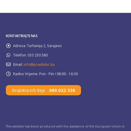
KONTAKTIRAJTE NAS
Adresa:
Turhanija 2, Sarajevo
Telefon:
033 250 580
Email:
info@pravilider.ba
Radno Vrijeme:
Pon - Pet / 08:00 - 16:30
080 022 336
Besplatna info linija:
This website has been produced with the assistance of the European Union in