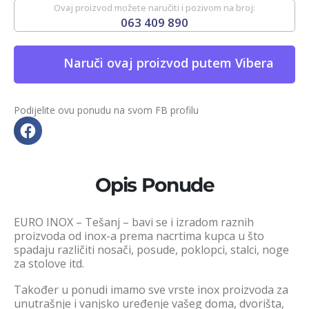
Ovaj proizvod možete naručiti i pozivom na broj:
063 409 890
Naruči ovaj proizvod putem Vibera
Podijelite ovu ponudu na svom FB profilu
Opis Ponude
EURO INOX – Tešanj – bavi se i izradom raznih
proizvoda od inox-a prema nacrtima kupca u što
spadaju različiti nosači, posude, poklopci, stalci, noge
za stolove itd.
Također u ponudi imamo sve vrste inox proizvoda za
unutrašnje i vanjsko uređenje vašeg doma, dvorišta,