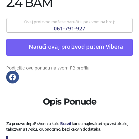
2.4 BAM
Ovaj proizvod možete naručiti i pozivom na broj:
061-791-927
Naruči ovaj proizvod putem Vibera
Podijelite ovu ponudu na svom FB profilu
Opis Ponude
Za proizvodnju Pržionica kafe
Brazil
koristi najkvalitetniju vrstu kafe,
takozvanu 17-sku, krupno zrno, bez ikakvih dodataka.