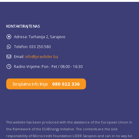
KONTAKTIRAJTE NAS
Adresa:
Turhanija 2, Sarajevo
Telefon:
033 250 580
Email:
info@pravilider.ba
Radno Vrijeme:
Pon - Pet / 08:00 - 16:30
080 022 336
Besplatna info linija:
This website has been produced with the assistance of the European Union in
the framework of the EU4Energy Initiative. The contents are the sole
responsibility of Microcredit Foundation LIDER Sarajevo and can in no way be