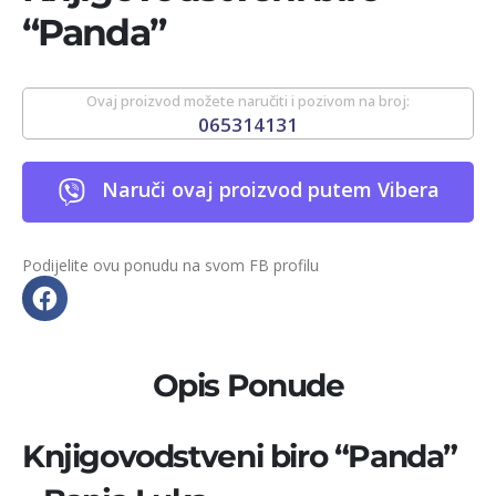
“Panda”
Ovaj proizvod možete naručiti i pozivom na broj:
065314131
Naruči ovaj proizvod putem Vibera
Podijelite ovu ponudu na svom FB profilu
Opis Ponude
Knjigovodstveni biro “Panda”