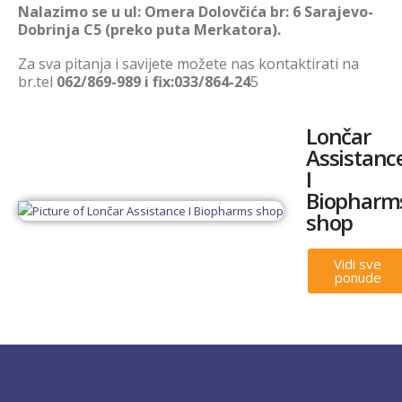
Nalazimo se u ul: Omera Dolovčića br: 6 Sarajevo-
Dobrinja C5 (preko puta Merkatora).
Za sva pitanja i savijete možete nas kontaktirati na
br.tel
062/869-989 i fix:033/864-24
5
Lončar
Assistanc
I
Biopharm
shop
Vidi sve
ponude