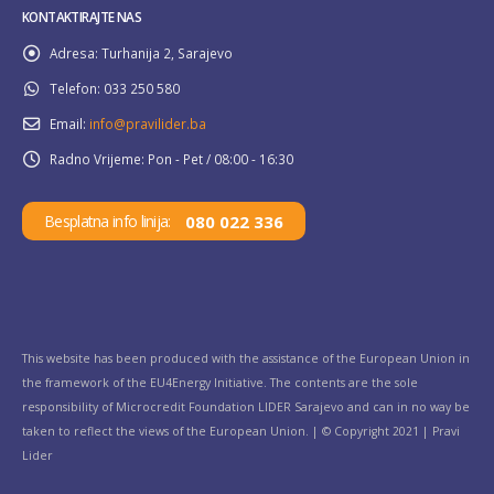
KONTAKTIRAJTE NAS
Adresa:
Turhanija 2, Sarajevo
Telefon:
033 250 580
Email:
info@pravilider.ba
Radno Vrijeme:
Pon - Pet / 08:00 - 16:30
080 022 336
Besplatna info linija:
This website has been produced with the assistance of the European Union in
the framework of the EU4Energy Initiative. The contents are the sole
responsibility of Microcredit Foundation LIDER Sarajevo and can in no way be
taken to reflect the views of the European Union. | © Copyright 2021 | Pravi
Lider