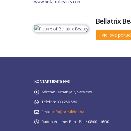
www.bellatrixbeauty.com
Bellatrix B
Vidi sve ponu
KONTAKTIRAJTE NAS
Adresa:
Turhanija 2, Sarajevo
Telefon:
033 250 580
Email:
info@pravilider.ba
Radno Vrijeme:
Pon - Pet / 08:00 - 16:30