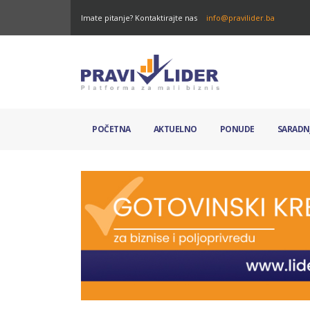
Imate pitanje? Kontaktirajte nas
info@pravilider.ba
POČETNA
AKTUELNO
PONUDE
SARADN