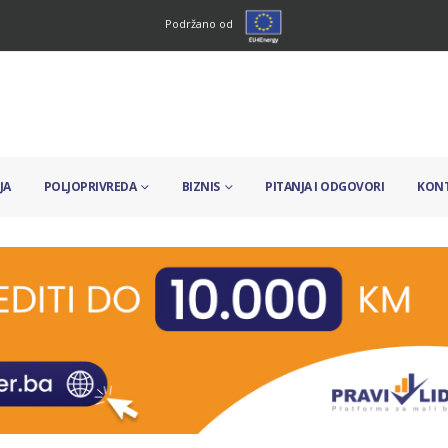
Podržano od
JA
POLJOPRIVREDA
BIZNIS
PITANJA I ODGOVORI
KON