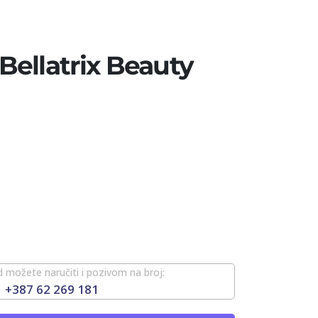
ellatrix Beauty
 možete naručiti i pozivom na broj:
+387 62 269 181