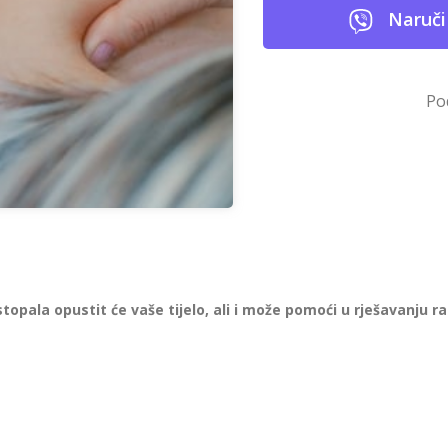
Naruči
Po
 stopala opustit će vaše tijelo, ali i može pomoći u rješavanju r