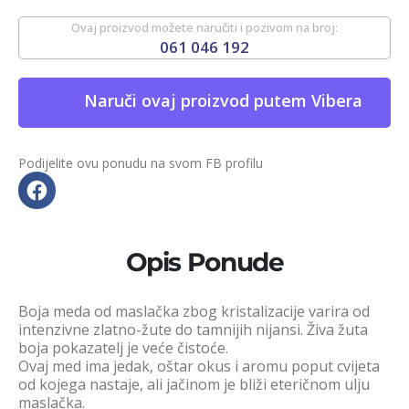
Ovaj proizvod možete naručiti i pozivom na broj:
061 046 192
Naruči ovaj proizvod putem Vibera
Podijelite ovu ponudu na svom FB profilu
Opis Ponude
Boja meda od maslačka zbog kristalizacije varira od
intenzivne zlatno-žute do tamnijih nijansi. Živa žuta
boja pokazatelj je veće čistoće.
Ovaj med ima jedak, oštar okus i aromu poput cvijeta
od kojega nastaje, ali jačinom je bliži eteričnom ulju
maslačka.