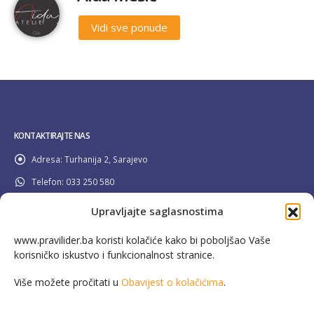
Vidi sve ponude
KONTAKTIRAJTE NAS
Adresa:
Turhanija 2, Sarajevo
Telefon:
033 250 580
Email:
info@pravilider.ba
Upravljajte saglasnostima
Radno Vrijeme:
Pon - Pet / 08:00 - 16:30
www.pravilider.ba koristi kolačiće kako bi poboljšao Vaše
korisničko iskustvo i funkcionalnost stranice.
080 022 336
Besplatna info linija:
Više možete pročitati u
Obavijest o kolačićima
.