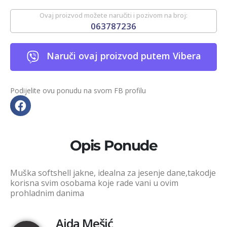
Ovaj proizvod možete naručiti i pozivom na broj:
063787236
Naruči ovaj proizvod putem Vibera
Podijelite ovu ponudu na svom FB profilu
Opis Ponude
Muška softshell jakne, idealna za jesenje dane,takodje
korisna svim osobama koje rade vani u ovim
prohladnim danima
Aida Mešić