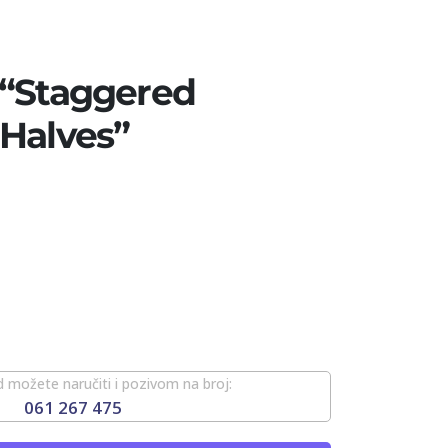
 “Staggered
Halves”
 možete naručiti i pozivom na broj:
061 267 475