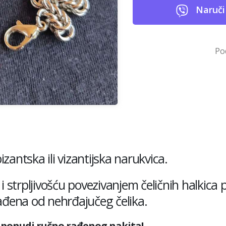
Naruči
Po
antska ili vizantijska narukvica.
i strpljivošću povezivanjem čeličnih halkic
ađena od nehrđajučeg čelika.
oj ponudi ručno rađenog nakita!