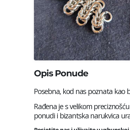
Opis Ponude
Posebna, kod nas poznata kao biz
Rađena je s velikom preciznošću 
ponudi i bizantska narukvica ur
Posjetite nas i uživajte u vrhunsk