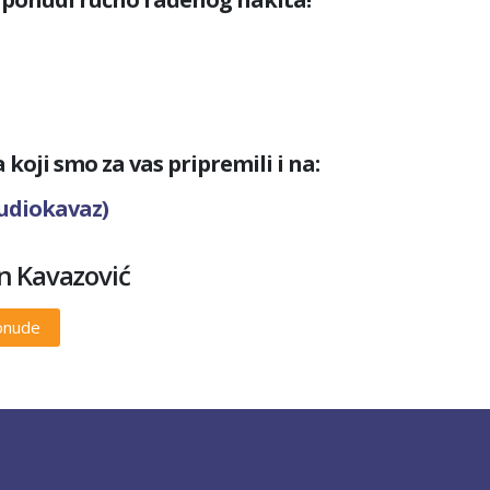
koji smo za vas pripremili i na:
udiokavaz)
n Kavazović
ponude