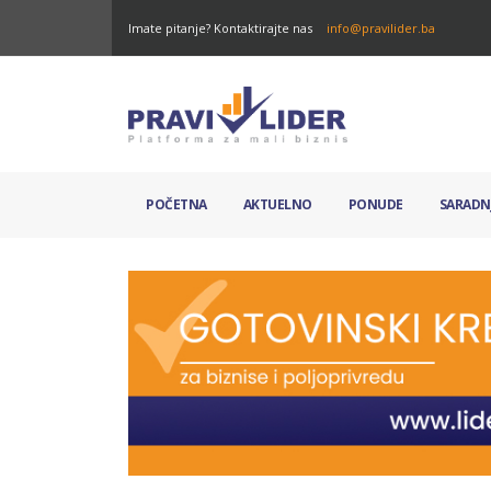
Imate pitanje? Kontaktirajte nas
info@pravilider.ba
POČETNA
AKTUELNO
PONUDE
SARADN