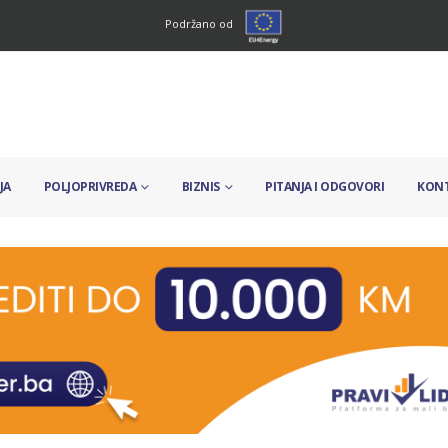
Podržano od
JA
POLJOPRIVREDA
BIZNIS
PITANJA I ODGOVORI
KON