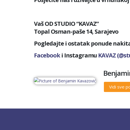
Vaš OD STUDIO “KAVAZ”
Topal Osman-paše 14, Sarajevo
Pogledajte i ostatak ponude nakita 
Facebook
i Instagramu
KAVAZ (@st
Benjami
Vidi sve 