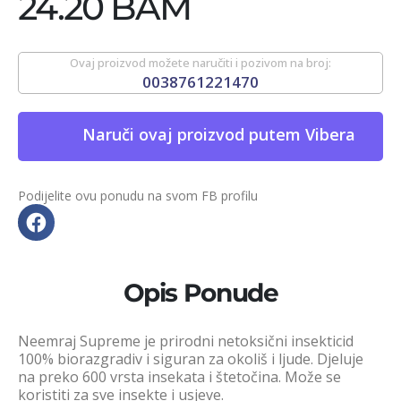
24.20 BAM
Ovaj proizvod možete naručiti i pozivom na broj:
0038761221470
Naruči ovaj proizvod putem Vibera
Podijelite ovu ponudu na svom FB profilu
Opis Ponude
Neemraj Supreme je prirodni netoksični insekticid
100% biorazgradiv i siguran za okoliš i ljude. Djeluje
na preko 600 vrsta insekata i štetočina. Može se
koristiti za sve insekte i usjeve.