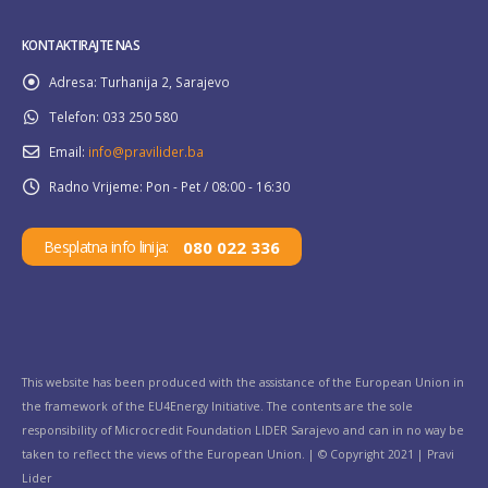
KONTAKTIRAJTE NAS
Adresa:
Turhanija 2, Sarajevo
Telefon:
033 250 580
Email:
info@pravilider.ba
Radno Vrijeme:
Pon - Pet / 08:00 - 16:30
080 022 336
Besplatna info linija:
This website has been produced with the assistance of the European Union in
the framework of the EU4Energy Initiative. The contents are the sole
responsibility of Microcredit Foundation LIDER Sarajevo and can in no way be
taken to reflect the views of the European Union. | © Copyright 2021 | Pravi
Lider