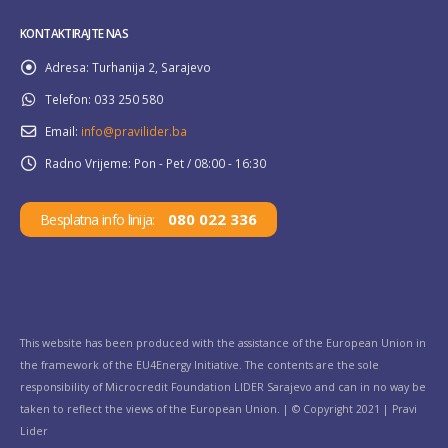
KONTAKTIRAJTE NAS
Adresa:
Turhanija 2, Sarajevo
Telefon:
033 250 580
Email:
info@pravilider.ba
Radno Vrijeme:
Pon - Pet / 08:00 - 16:30
080 022 336
Besplatna info linija:
This website has been produced with the assistance of the European Union in
the framework of the EU4Energy Initiative. The contents are the sole
responsibility of Microcredit Foundation LIDER Sarajevo and can in no way be
taken to reflect the views of the European Union. | © Copyright 2021 | Pravi
Lider