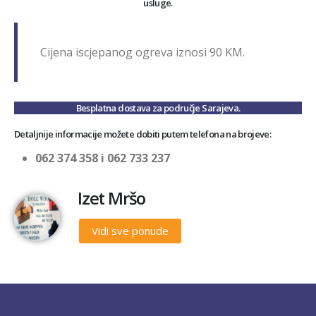
usluge.
Cijena iscjepanog ogreva iznosi 90 KM.
Besplatna dostava za područje Sarajeva.
Detaljnije informacije možete dobiti putem telefona na brojeve:
062 374 358 i 062 733 237
Izet Mršo
Vidi sve ponude