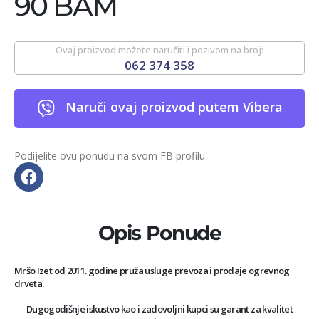
90 BAM
Ovaj proizvod možete naručiti i pozivom na broj:
062 374 358
Naruči ovaj proizvod putem Vibera
Podijelite ovu ponudu na svom FB profilu
Opis Ponude
Mršo Izet od 2011. godine pruža usluge prevoza i prodaje ogrevnog
drveta.
Dugogodišnje iskustvo kao i zadovoljni kupci su garant za kvalitet