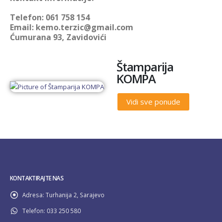
Telefon: 061 758 154
Email: kemo.terzic@gmail.com
Ćumurana 93, Zavidovići
Štamparija
KOMPA
Vidi sve ponude
KONTAKTIRAJTE NAS
Adresa:
Turhanija 2, Sarajevo
Telefon:
033 250 580