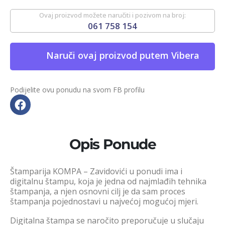
Ovaj proizvod možete naručiti i pozivom na broj:
061 758 154
Naruči ovaj proizvod putem Vibera
Podijelite ovu ponudu na svom FB profilu
Opis Ponude
Štamparija KOMPA – Zavidovići u ponudi ima i
digitalnu štampu, koja je jedna od najmlađih tehnika
štampanja, a njen osnovni cilj je da sam proces
štampanja pojednostavi u najvećoj mogućoj mjeri.
Digitalna štampa se naročito preporučuje u slučaju