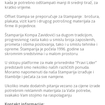
kada je potrebno odštampati manji ili srednji tiraž, za
kratko vrijeme.
Offset štampa se preporučuje za štampanje : brošura,
plakata, vizit karti i drugog potrošnog materijala za
firme ili pojedince.
Štamparija Kompa Zavidovići sa dugom tradicijom,
progresivnog rasta kako u smislu broja zaposlenih,
prometa i obima poslovanja, tako i u smislu tehnike i
opreme. Štamparija je počela 1996. godine sa
skromnim sredstvima i u malom prostoru.
U sklopu platforme za male privrednike “Pravi Lider”
predstavili smo nekoliko naših različitih ponuda.
Moramo napomenuti da naša štamparija izrađuje i
štambilje i pečata za sve namjene.
Ukoliko imate dodatnih pitanja vezano za cijene izrade
potrebnim reklamnih materijala za Vaše potrebe,
svakako Vam stojimo na raspolaganju
Kontakt informacije: