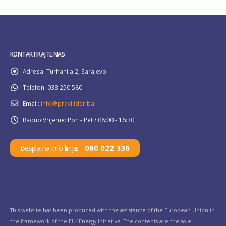
KONTAKTIRAJTE NAS
Adresa:
Turhanija 2, Sarajevo
Telefon:
033 250 580
Email:
info@pravilider.ba
Radno Vrijeme:
Pon - Pet / 08:00 - 16:30
080 022 336
Besplatna info linija:
This website has been produced with the assistance of the European Union in
the framework of the EU4Energy Initiative. The contents are the sole