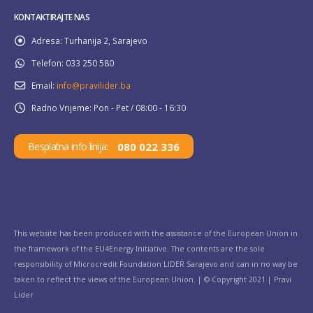
KONTAKTIRAJTE NAS
Adresa:
Turhanija 2, Sarajevo
Telefon:
033 250 580
Email:
info@pravilider.ba
Radno Vrijeme:
Pon - Pet / 08:00 - 16:30
080 022 336
Besplatna info linija:
This website has been produced with the assistance of the European Union in
the framework of the EU4Energy Initiative. The contents are the sole
responsibility of Microcredit Foundation LIDER Sarajevo and can in no way be
taken to reflect the views of the European Union. | © Copyright 2021 | Pravi
Lider