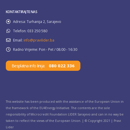
KONTAKTIRAJTE NAS
Adresa:
Turhanija 2, Sarajevo
Telefon:
033 250 580
Email:
info@pravilider.ba
Radno Vrijeme:
Pon - Pet / 08:00 - 16:30
080 022 336
Besplatna info linija:
This website has been produced with the assistance of the European Union in
the framework of the EU4Energy Initiative. The contents are the sole
responsibility of Microcredit Foundation LIDER Sarajevo and can in no way be
taken to reflect the views of the European Union. | © Copyright 2021 | Pravi
Lider