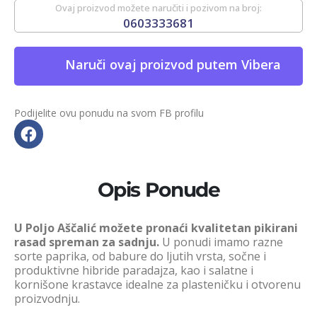
Ovaj proizvod možete naručiti i pozivom na broj:
0603333681
Naruči ovaj proizvod putem Vibera
Podijelite ovu ponudu na svom FB profilu
Opis Ponude
U Poljo Aščalić možete pronaći kvalitetan pikirani
rasad spreman za sadnju.
U ponudi imamo razne
sorte paprika, od babure do ljutih vrsta, sočne i
produktivne hibride paradajza, kao i salatne i
kornišone krastavce idealne za plasteničku i otvorenu
proizvodnju.