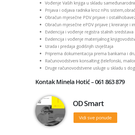
Vođenje Vaših knjiga u skladu sameđunarodn
Prijava i odjava radnika kroz nPis sistem,obrač
Obračun mjesečne PDV prijave i ostalihobav
Obračun mjesečne ePDV prijave ( kreiranje i i
Evidencija i vođenje registra stalnih sredstava
Evidencija i vođenje materijalnog knjigovodst
Izrada i predaja godišnjih izvještaja
Priprema dokumentacija prema bankama i drug
Računovodstveni konsalting (telefonski, mailom
Druge računovodstvene usluge u skladu s d
Kontak Minela Hotić – 061 863 879
OD Smart
Vidi sve ponude