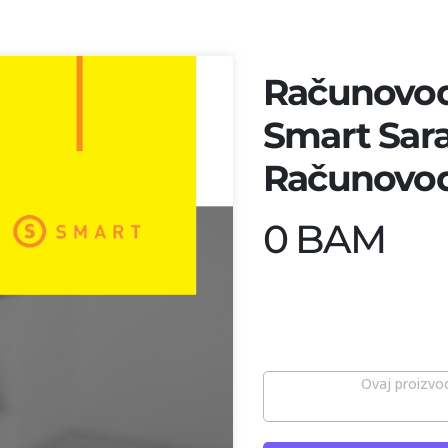
Računovod
Smart Sara
Računovod
0 BAM
Ovaj proizvod