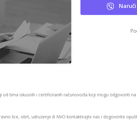
Naruči
Po
 od tima iskusnih i certificiranih računovođa koji mogu odgovoriti na 
 pravno lice, obrt, udruzenje ili NVO kontaktirajte nas i dogovorite op