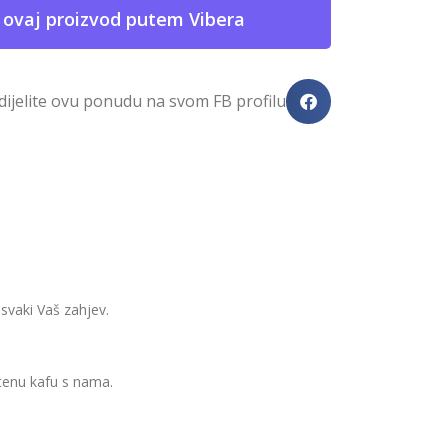
 ovaj proizvod putem Vibera
dijelite ovu ponudu na svom FB profilu
svaki Vaš zahjev.
uštenu kafu s nama.