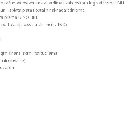
im računovodstvenimstadardima i zakonskom legislativom u BiH
un i isplata plata i ostalih naknadaradnicima
eza prema UINO BiH
mportovanje .csv na stranicu UINO)
va
im finansijskim institucijama
 ili direktno)
ogovorom