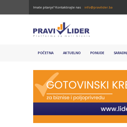
Imate pitanje? Kontaktirajte nas
info@pravilider.ba
POČETNA
AKTUELNO
PONUDE
SARADN