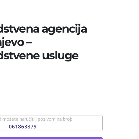
stvena agencija
jevo –
stvene usluge
 možete naručiti i pozivom na broj:
061863879