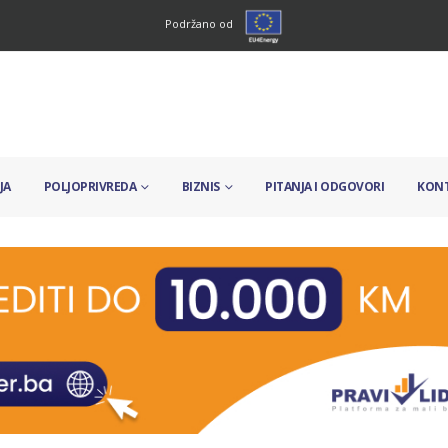
Podržano od
JA
POLJOPRIVREDA
BIZNIS
PITANJA I ODGOVORI
KON