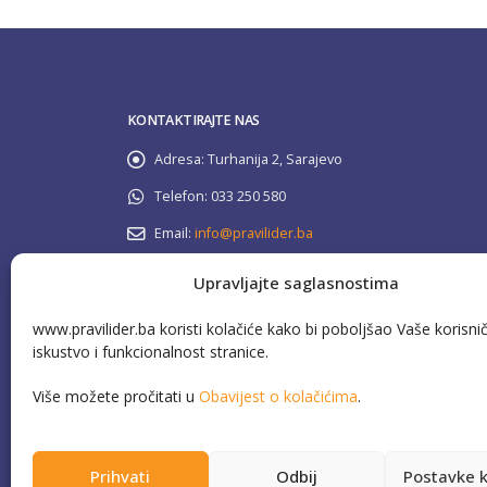
KONTAKTIRAJTE NAS
Adresa:
Turhanija 2, Sarajevo
Telefon:
033 250 580
Email:
info@pravilider.ba
Radno Vrijeme:
Pon - Pet / 08:00 - 16:30
Upravljajte saglasnostima
www.pravilider.ba koristi kolačiće kako bi poboljšao Vaše korisni
080 022 336
Besplatna info linija:
iskustvo i funkcionalnost stranice.
Više možete pročitati u
Obavijest o kolačićima
.
Prihvati
Odbij
Postavke k