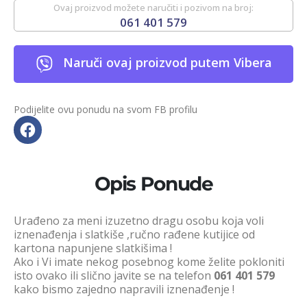
Ovaj proizvod možete naručiti i pozivom na broj:
061 401 579
Naruči ovaj proizvod putem Vibera
Podijelite ovu ponudu na svom FB profilu
Opis Ponude
Urađeno za meni izuzetno dragu osobu koja voli
iznenađenja i slatkiše ,ručno rađene kutijice od
kartona napunjene slatkišima !
Ako i Vi imate nekog posebnog kome želite pokloniti
isto ovako ili slično javite se na telefon
061 401 579
kako bismo zajedno napravili iznenađenje !