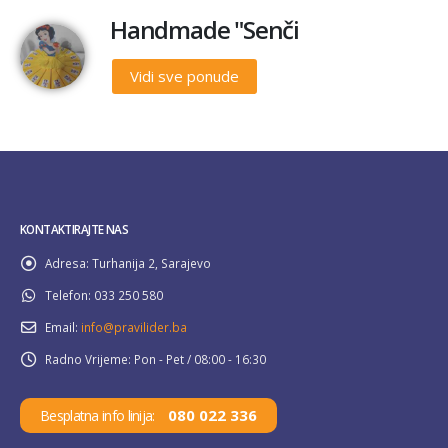
Handmade "Senči
Vidi sve ponude
KONTAKTIRAJTE NAS
Adresa:
Turhanija 2, Sarajevo
Telefon:
033 250 580
Email:
info@pravilider.ba
Radno Vrijeme:
Pon - Pet / 08:00 - 16:30
080 022 336
Besplatna info linija: