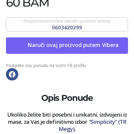
60 BAM
Ovaj proizvod možete naručiti i pozivom na broj:
0603420299
Naruči ovaj proizvod putem Vibera
Podijelite ovu ponudu na svom FB profilu
Opis Ponude
Ukoliko želite biti posebni i unikatni, izdvojeni iz
mase, za Vas je definitivno izbor
“Simplicity” (TR
Megy)
.