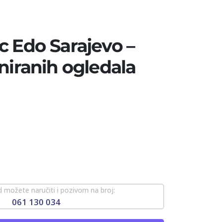
c Edo Sarajevo –
iniranih ogledala
 možete naručiti i pozivom na broj:
061 130 034