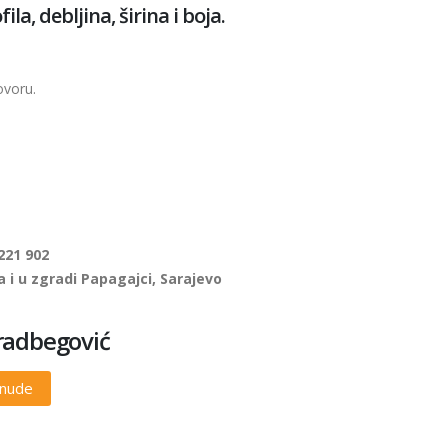
a, debljina, širina i boja.
ovoru.
221 902
 i u zgradi Papagajci, Sarajevo
radbegović
onude