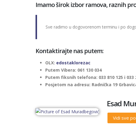
Imamo širok izbor ramova, raznih profil
Sve radimo u dogovorenom terminu i po dog
Kontaktirajte nas putem:
OLX:
edostaklorezac
Putem Vibera: 061 130 034
Putem fiksnih telefona: 033 810 125 i 033 
Posjetom na adresu: Radnička 19 Grbavica
Esad Mu
Vidi sve p