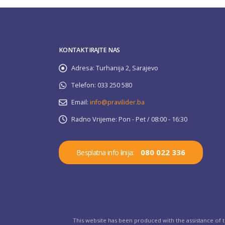
KONTAKTIRAJTE NAS
Adresa:
Turhanija 2, Sarajevo
Telefon:
033 250 580
Email:
info@pravilider.ba
Radno Vrijeme:
Pon - Pet / 08:00 - 16:30
080 022 336
Besplatna info linija:
This website has been produced with the assistance of 