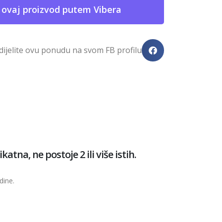
 ovaj proizvod putem Vibera
dijelite ovu ponudu na svom FB profilu
tna, ne postoje 2 ili više istih.
dine.