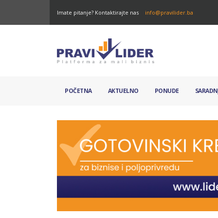
Imate pitanje? Kontaktirajte nas
info@pravilider.ba
POČETNA
AKTUELNO
PONUDE
SARADN