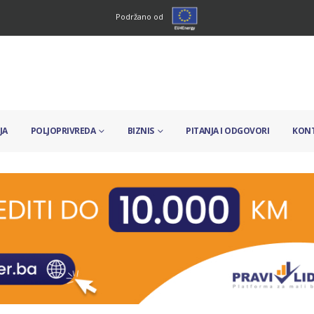
Podržano od
JA
POLJOPRIVREDA
BIZNIS
PITANJA I ODGOVORI
KON