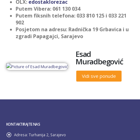
OLX:
edostaklorezac
Putem Vibera: 061 130 034
Putem fiksnih telefona: 033 810 125 i 033 221
902
Posjetom na adresu: Radnička 19 Grbavica i u
zgradi Papagajci, Sarajevo
Esad
Muradbegović
Vidi sve ponude
KONTAKTIRAJTE NAS
Adresa:
Turhanija 2, Sarajevo