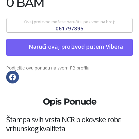
0 BAM
Ovaj proizvod možete naručiti i pozivom na broj:
061797895
Naruči ovaj proizvod putem Vibera
Podijelite ovu ponudu na svom FB profilu
Opis Ponude
Štampa svih vrsta NCR blokovske robe
vrhunskog kvaliteta