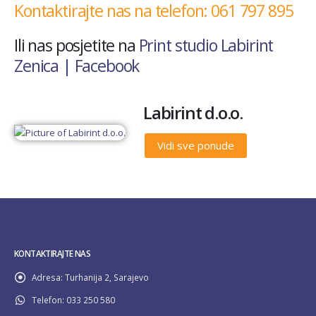
Kontaktirajte nas na telefon: 061 797 895
Ili nas posjetite na
Print studio Labirint
Zenica | Facebook
Labirint d.o.o.
Vidi sve ponude
KONTAKTIRAJTE NAS
Adresa:
Turhanija 2, Sarajevo
Telefon:
033 250 580