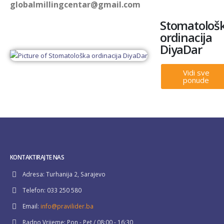
globalmillingcentar@gmail.com
Stomatološ
ordinacija
DiyaDar
Vidi sve
ponude
KONTAKTIRAJTE NAS
Adresa:
Turhanija 2, Sarajevo
Telefon:
033 250 580
Email:
info@pravilider.ba
Radno Vrijeme:
Pon - Pet / 08:00 - 16:30