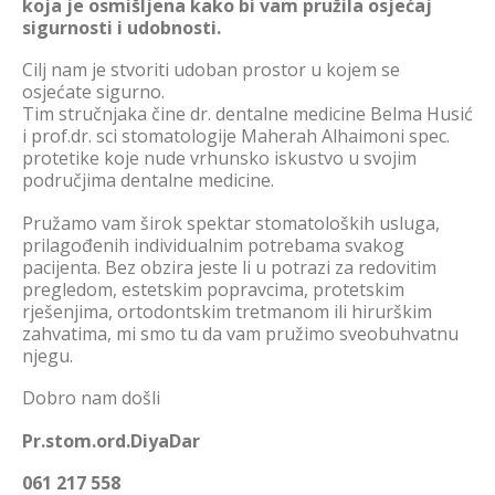
koja je osmišljena kako bi vam pružila osjećaj
sigurnosti i udobnosti.
Cilj nam je stvoriti udoban prostor u kojem se
osjećate sigurno.
Tim stručnjaka čine dr. dentalne medicine Belma Husić
i prof.dr. sci stomatologije Maherah Alhaimoni spec.
protetike koje nude vrhunsko iskustvo u svojim
područjima dentalne medicine.
Pružamo vam širok spektar stomatoloških usluga,
prilagođenih individualnim potrebama svakog
pacijenta. Bez obzira jeste li u potrazi za redovitim
pregledom, estetskim popravcima, protetskim
rješenjima, ortodontskim tretmanom ili hirurškim
zahvatima, mi smo tu da vam pružimo sveobuhvatnu
njegu.
Dobro nam došli
Pr.stom.ord.DiyaDar
061 217 558