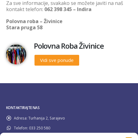
Za sve informacije, svakako se možete javiti na naš
kontakt telefon:
062 398 345 – Indira
Polovna roba – Živinice
Stara pruga 58
Polovna Roba Živinice
Vidi sve ponude
KONTAKTIRAJTE NAS
Adresa:
Turhanija 2, Sarajevo
Telefon:
033 250 580
Email:
info@pravilider.ba